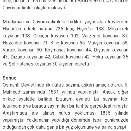
olup, bunun 1.169’unu Müslümanlar teşkil ederken, 472’sini de
Gayrimüslimler oluşturmaktaydı.
Müslüman ve Gayrimüslimlerin birlikte yaşadıkları köylerden
Hunud’un erkek nüfusu 726 kişi, Hişen’in 138, Mezekrek
köyünün 108, Çinaçor köyünün 102, Varzenis köyünün 87,
Hozahbur köyünün 71, Kılıç köyünün 65, Mukşin köyünün 58,
Vartek köyünün 50, Koşmuşat köyünün 44, Dişasor köyünün
43, Dizans köyünün 42, Cubut köyünün 42, Hoka köyünün 35
ve Şehristanes köyünün 30 kişiden ibaretti.
Sonuç
Osmanlı Devleti’nde ilk nüfus sayımı, askeri amaçlı olarak II.
Mahmud zamanında 1831 yılında yapılmıştır. Ancak diğer
birkaç eyaletle birlikte Erzurum eyaleti, bu sayıma tabi
tutulmamış ve burada sayım ileri bir tarihte gerçekleştirilmiştir.
Araştırmada ele alınan nüfus yoklaması 1835 yılında
yapılmıştır. Yoklamanın yapıldığı dönemde İspir, günümüzde
olduğundan çok daha geniş bir yüz ölçümüne ve sınıra sahipti.