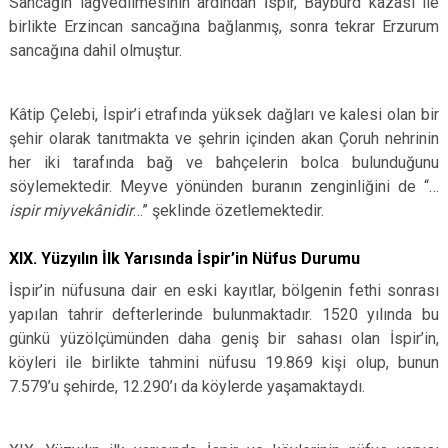
Sancağın lağvedilmesinin ardından İspir, Bayburd kazası ile
birlikte Erzincan sancağına bağlanmış, sonra tekrar Erzurum
sancağına dahil olmuştur.
Kâtip Çelebi, İspir’i etrafında yüksek dağları ve kalesi olan bir
şehir olarak tanıtmakta ve şehrin içinden akan Çoruh nehrinin
her iki tarafında bağ ve bahçelerin bolca bulunduğunu
söylemektedir. Meyve yönünden buranın zenginliğini de “…
ispir miyvekânidir
…” şeklinde özetlemektedir.
XIX. Yüzyılın İlk Yarısında İspir’in Nüfus Durumu
İspir’in nüfusuna dair en eski kayıtlar, bölgenin fethi sonrası
yapılan tahrir defterlerinde bulunmaktadır. 1520 yılında bu
günkü yüzölçümünden daha geniş bir sahası olan İspir’in,
köyleri ile birlikte tahmini nüfusu 19.869 kişi olup, bunun
7.579’u şehirde, 12.290’ı da köylerde yaşamaktaydı.