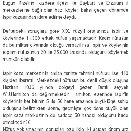
Bugün Rize’nin İkizdere ilçesi ile Bayburt ve Erzurum il
merkezlerine bağlı olan bazı köyler, bahsi geçen dönemde
İspir kazasından idare edilmekteydi.
Defterdeki sonuçlara göre XIX. Yüzyıl ortalarında İspir ve
köylerinde 11.308 erkek nüfus yaşamaktadır. Kadın nüfusun
da bu miktar civarında olduğu varsayılırsa, İspir ve köylerinin
toplam nüfusunun 20 ile 25.000 arasında olduğunu söylemek
mümkün olabilir.
İspir kaza merkezinin anılan tarihte tahmini nüfusu ise 410
kişiden ibaretti. Merkezdeki nüfusun bu denli düşük oluşuna
Haziran 1836 yılında bölgeyi gezen Batılı seyyah
W.J.Hamilton da değinmektedir. Hamilton, eserinde İspir’in
köylerinin her birinin 5 ila 50 hane arasında büyüklüğe sahip
olduğunu belirttikten sonra, geçmişte çok daha büyük olan
İspir kaza merkezinin de sadece 50 hanesi olduğunu ifade
etmektedir.36
Nüfus yoklamasının sonuçları özellikle iki açıdan önem arz