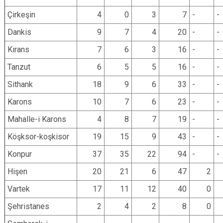
Çirkeşin
4
0
3
7
-
-
Dankis
9
7
4
20
-
-
Kırans
7
6
3
16
-
-
Tanzut
6
5
5
16
-
-
Sithank
18
9
6
33
-
-
Karons
10
7
6
23
-
-
Mahalle-i Karons
4
8
7
19
-
-
Köşksor-koşkisor
19
15
9
43
-
-
Konpur
37
35
22
94
-
-
Hişen
20
21
6
47
2
Vartek
17
11
12
40
0
Şehristanes
2
4
2
8
0