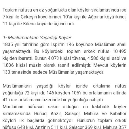
Toplam nüfusu en az yoğunlukta olan köyler sıralamasında ise
7 kişi ile Çirkeşin köyü birinci, 10’ar kişi ile Ağpınar köyü ikinci,
11 kişi ile Kilens köyü de üçüncü idi.
1- Müslümanların Yaşadığı Köyler
1835 yılı tahririne göre İspir’in 146 köyünde Müslüman ahali
yaşamaktaydı. Bu köylerdeki toplam erkek nüfus 10.495
kişiden ibaretti. Bunun 4.073 kişisi tüvana, 4.586 kişisi sabî ve
1.836 kişisi musin olarak tasnif edilmiştir. Mevcut köylerin
133 tanesinde sadece Müslümanlar yaşamaktaydı.
Müslümanların yaşadığı köyler içinde ortalama nüfus
yoğunluğu 72 kişi idi. 146 köyden 105’i bu ortalamanın altında
41’i ise ortalamanın üzerinde bir yoğunluğa sahipti.
Müslüman nüfusun sakin olduğun en kalabalık köyler
sıralamasında Hunud, Anzir, Salaçor, Mahura ve Kabahor
köyleri ilk başlarda gelmekteydi. Hunud’un toplam erkek
nüfusu 648 kişi, Anzir’in 511 kişi, Salaçor 369 kişi, Mahura 357