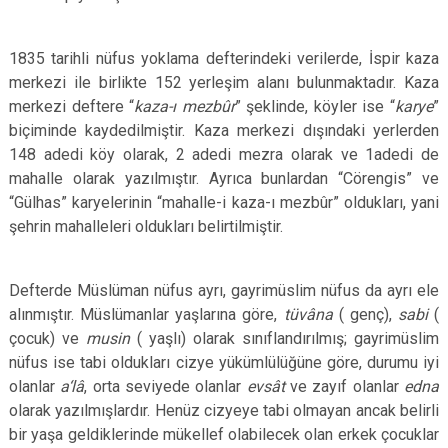
1835 tarihli nüfus yoklama defterindeki verilerde, İspir kaza
merkezi ile birlikte 152 yerleşim alanı bulunmaktadır. Kaza
merkezi deftere “
kaza-ı mezbûr
” şeklinde, köyler ise “
karye
”
biçiminde kaydedilmiştir. Kaza merkezi dışındaki yerlerden
148 adedi köy olarak, 2 adedi mezra olarak ve 1adedi de
mahalle olarak yazılmıştır. Ayrıca bunlardan “Cörengis” ve
“Gülhas” karyelerinin “mahalle-i kaza-ı mezbûr” oldukları, yani
şehrin mahalleleri oldukları belirtilmiştir.
Defterde Müslüman nüfus ayrı, gayrimüslim nüfus da ayrı ele
alınmıştır. Müslümanlar yaşlarına göre,
tüvâna
( genç),
sabi
(
çocuk) ve
musin
( yaşlı) olarak sınıflandırılmış; gayrimüslim
nüfus ise tabi oldukları cizye yükümlülüğüne göre, durumu iyi
olanlar
a‘lâ
, orta seviyede olanlar
evsât
ve zayıf olanlar
edna
olarak yazılmışlardır. Henüz cizyeye tabi olmayan ancak belirli
bir yaşa geldiklerinde mükellef olabilecek olan erkek çocuklar