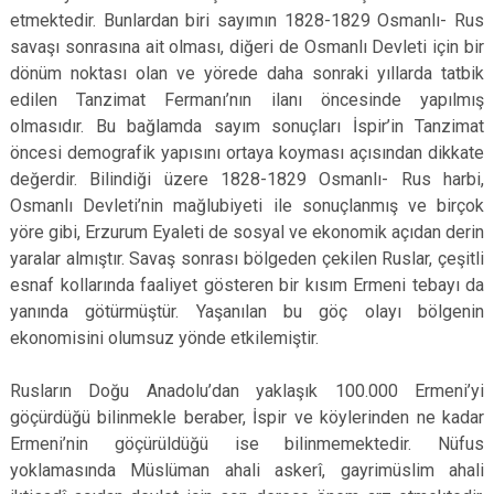
etmektedir. Bunlardan biri sayımın 1828-1829 Osmanlı- Rus
savaşı sonrasına ait olması, diğeri de Osmanlı Devleti için bir
dönüm noktası olan ve yörede daha sonraki yıllarda tatbik
edilen Tanzimat Fermanı’nın ilanı öncesinde yapılmış
olmasıdır. Bu bağlamda sayım sonuçları İspir’in Tanzimat
öncesi demografik yapısını ortaya koyması açısından dikkate
değerdir. Bilindiği üzere 1828-1829 Osmanlı- Rus harbi,
Osmanlı Devleti’nin mağlubiyeti ile sonuçlanmış ve birçok
yöre gibi, Erzurum Eyaleti de sosyal ve ekonomik açıdan derin
yaralar almıştır. Savaş sonrası bölgeden çekilen Ruslar, çeşitli
esnaf kollarında faaliyet gösteren bir kısım Ermeni tebayı da
yanında götürmüştür. Yaşanılan bu göç olayı bölgenin
ekonomisini olumsuz yönde etkilemiştir.
Rusların Doğu Anadolu’dan yaklaşık 100.000 Ermeni’yi
göçürdüğü bilinmekle beraber, İspir ve köylerinden ne kadar
Ermeni’nin göçürüldüğü ise bilinmemektedir. Nüfus
yoklamasında Müslüman ahali askerî, gayrimüslim ahali