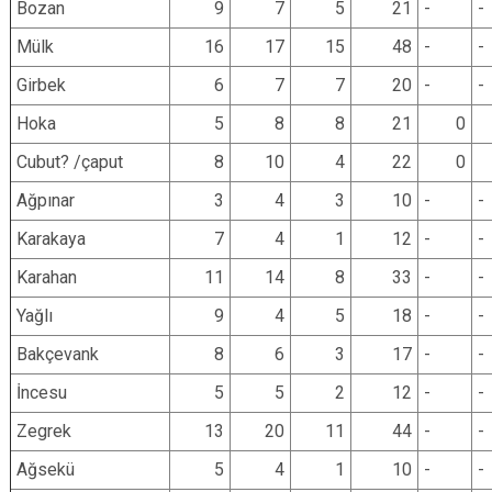
Bozan
9
7
5
21
-
-
Mülk
16
17
15
48
-
-
Girbek
6
7
7
20
-
-
Hoka
5
8
8
21
0
Cubut? /çaput
8
10
4
22
0
Ağpınar
3
4
3
10
-
-
Karakaya
7
4
1
12
-
-
Karahan
11
14
8
33
-
-
Yağlı
9
4
5
18
-
-
Bakçevank
8
6
3
17
-
-
İncesu
5
5
2
12
-
-
Zegrek
13
20
11
44
-
-
Ağsekü
5
4
1
10
-
-