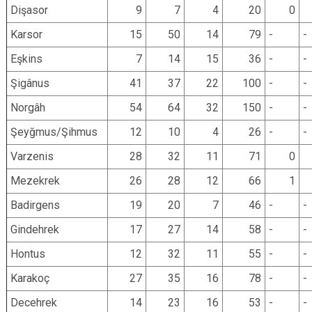
Dişasor
9
7
4
20
0
Karsor
15
50
14
79
-
-
Eşkins
7
14
15
36
-
-
Şigânus
41
37
22
100
-
-
Norgâh
54
64
32
150
-
-
Şeyğmus/Şihmus
12
10
4
26
-
-
Varzenis
28
32
11
71
0
Mezekrek
26
28
12
66
1
Badirgens
19
20
7
46
-
-
Gindehrek
17
27
14
58
-
-
Hontus
12
32
11
55
-
-
Karakoç
27
35
16
78
-
-
Decehrek
14
23
16
53
-
-