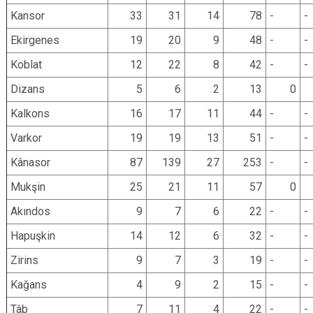
Kansor
33
31
14
78
-
-
Ekirgenes
19
20
9
48
-
-
Koblat
12
22
8
42
-
-
Dizans
5
6
2
13
0
Kalkons
16
17
11
44
-
-
Varkor
19
19
13
51
-
-
Kânasor
87
139
27
253
-
-
Mukşin
25
21
11
57
0
Akındos
9
7
6
22
-
-
Hapuşkin
14
12
6
32
-
-
Zirins
9
7
3
19
-
-
Kağans
4
9
2
15
-
-
Tâb
7
11
4
22
-
-