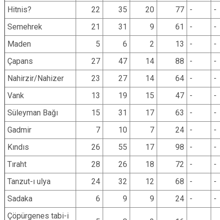
Hitnis?
22
35
20
77
-
-
Semehrek
21
31
9
61
-
-
Maden
5
6
2
13
-
-
Çapans
27
47
14
88
-
-
Nahirzir/Nahizer
23
27
14
64
-
-
Vank
13
19
15
47
-
-
Süleyman Bağı
15
31
17
63
-
-
Gadmir
7
10
7
24
-
-
Kındıs
26
55
17
98
-
-
Tıraht
28
26
18
72
-
-
Tanzut-ı ulya
24
32
12
68
-
-
Sadaka
6
9
9
24
-
-
Çöpürgenes tabi-i