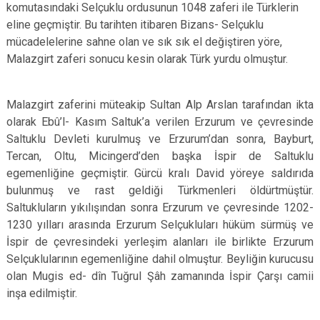
komutasındaki Selçuklu ordusunun 1048 zaferi ile Türklerin
eline geçmiştir. Bu tarihten itibaren Bizans- Selçuklu
mücadelelerine sahne olan ve sık sık el değiştiren yöre,
Malazgirt zaferi sonucu kesin olarak Türk yurdu olmuştur.
Malazgirt zaferini müteakip Sultan Alp Arslan tarafından ikta
olarak Ebû’l- Kasım Saltuk’a verilen Erzurum ve çevresinde
Saltuklu Devleti kurulmuş ve Erzurum’dan sonra, Bayburt,
Tercan, Oltu, Micingerd’den başka İspir de Saltuklu
egemenliğine geçmiştir. Gürcü kralı David yöreye saldırıda
bulunmuş ve rast geldiği Türkmenleri öldürtmüştür.
Saltukluların yıkılışından sonra Erzurum ve çevresinde 1202-
1230 yılları arasında Erzurum Selçukluları hüküm sürmüş ve
İspir de çevresindeki yerleşim alanları ile birlikte Erzurum
Selçuklularının egemenliğine dahil olmuştur. Beyliğin kurucusu
olan Mugis ed- dîn Tuğrul Şâh zamanında İspir Çarşı camii
inşa edilmiştir.