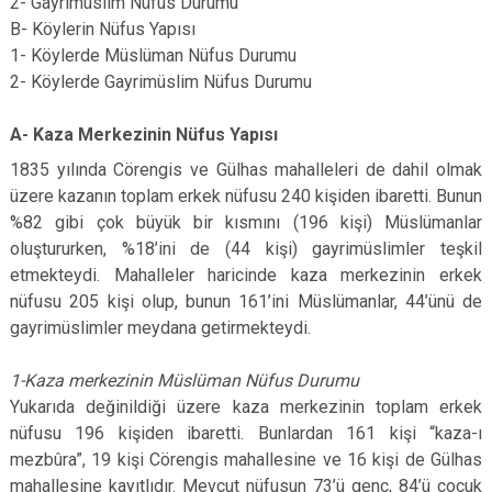
2- Gayrimüslim Nüfus Durumu
B- Köylerin Nüfus Yapısı
1- Köylerde Müslüman Nüfus Durumu
2- Köylerde Gayrimüslim Nüfus Durumu
A- Kaza Merkezinin Nüfus Yapısı
1835 yılında Cörengis ve Gülhas mahalleleri de dahil olmak
üzere kazanın toplam erkek nüfusu 240 kişiden ibaretti. Bunun
%82 gibi çok büyük bir kısmını (196 kişi) Müslümanlar
oluştururken, %18’ini de (44 kişi) gayrimüslimler teşkil
etmekteydi. Mahalleler haricinde kaza merkezinin erkek
nüfusu 205 kişi olup, bunun 161’ini Müslümanlar, 44’ünü de
gayrimüslimler meydana getirmekteydi.
1-Kaza merkezinin Müslüman Nüfus Durumu
Yukarıda değinildiği üzere kaza merkezinin toplam erkek
nüfusu 196 kişiden ibaretti. Bunlardan 161 kişi “kaza-ı
mezbûra”, 19 kişi Cörengis mahallesine ve 16 kişi de Gülhas
mahallesine kayıtlıdır. Mevcut nüfusun 73’ü genç, 84’ü çocuk