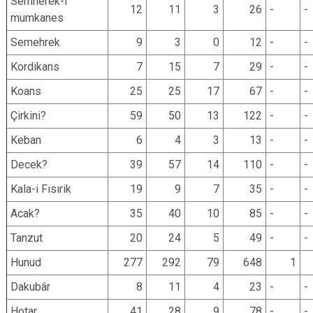
Semherek-i
12
11
3
26
-
-
mumkanes
Semehrek
9
3
0
12
-
-
Kordikans
7
15
7
29
-
-
Koans
25
25
17
67
-
-
Çirkini?
59
50
13
122
-
-
Keban
6
4
3
13
-
-
Decek?
39
57
14
110
-
-
Kala-i Fısırik
19
9
7
35
-
-
Acak?
35
40
10
85
-
-
Tanzut
20
24
5
49
-
-
Hunud
277
292
79
648
1
Dakubâr
8
11
4
23
-
-
Hotar
41
28
9
78
-
-