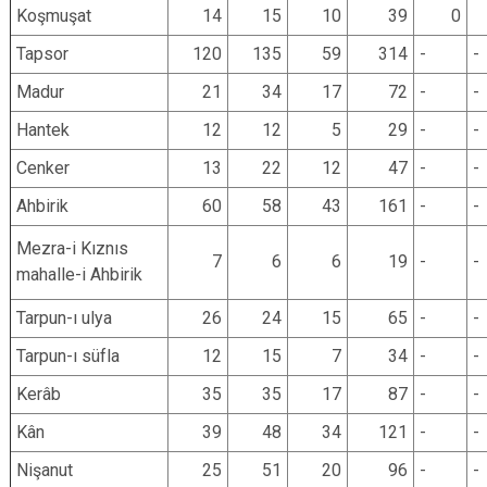
Koşmuşat
14
15
10
39
0
Tapsor
120
135
59
314
-
-
Madur
21
34
17
72
-
-
Hantek
12
12
5
29
-
-
Cenker
13
22
12
47
-
-
Ahbirik
60
58
43
161
-
-
Mezra-i Kıznıs
7
6
6
19
-
-
mahalle-i Ahbirik
Tarpun-ı ulya
26
24
15
65
-
-
Tarpun-ı süfla
12
15
7
34
-
-
Kerâb
35
35
17
87
-
-
Kân
39
48
34
121
-
-
Nişanut
25
51
20
96
-
-