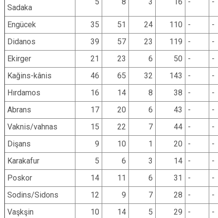
5
8
3
16
-
-
Sadaka
Engücek
35
51
24
110
-
-
Didanos
39
57
23
119
-
-
Ekirger
21
23
6
50
-
-
Kağins-kânis
46
65
32
143
-
-
Hırdamos
16
14
8
38
-
-
Abrans
17
20
6
43
-
-
Vaknis/vahnas
15
22
7
44
-
-
Dişans
9
10
1
20
-
-
Karakafur
5
6
3
14
-
-
Poskor
14
11
6
31
-
-
Sodins/Sidons
12
9
7
28
-
-
Vaşkşin
10
14
5
29
-
-