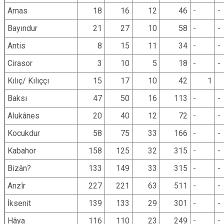
Arnas
18
16
12
46
-
-
Bayındur
21
27
10
58
-
-
Antis
8
15
11
34
-
-
Cirasor
3
10
5
18
-
-
Kılıç/ Kılıççı
15
17
10
42
1
Baksı
47
50
16
113
-
-
Alukânes
20
40
12
72
-
-
Kocukdur
58
75
33
166
-
-
Kabahor
158
125
32
315
-
-
Bizân?
133
149
33
315
-
-
Anzîr
227
221
63
511
-
-
İksenit
139
133
29
301
-
-
Hâya
116
110
23
249
-
-