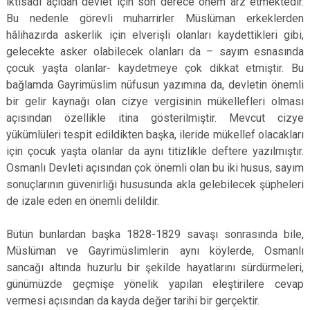
iktisadî açıdan devlet için son derece önem arz etmektedir.
Bu nedenle görevli muharrirler Müslüman erkeklerden
hâlihazırda askerlik için elverişli olanları kaydettikleri gibi,
gelecekte asker olabilecek olanları da – sayım esnasında
çocuk yaşta olanlar- kaydetmeye çok dikkat etmiştir. Bu
bağlamda Gayrimüslim nüfusun yazımına da, devletin önemli
bir gelir kaynağı olan cizye vergisinin mükellefleri olması
açısından özellikle itina gösterilmiştir. Mevcut cizye
yükümlüleri tespit edildikten başka, ileride mükellef olacakları
için çocuk yaşta olanlar da aynı titizlikle deftere yazılmıştır.
Osmanlı Devleti açısından çok önemli olan bu iki husus, sayım
sonuçlarının güvenirliği hususunda akla gelebilecek şüpheleri
de izale eden en önemli delildir.
Bütün bunlardan başka 1828-1829 savaşı sonrasında bile,
Müslüman ve Gayrimüslimlerin aynı köylerde, Osmanlı
sancağı altında huzurlu bir şekilde hayatlarını sürdürmeleri,
günümüzde geçmişe yönelik yapılan eleştirilere cevap
vermesi açısından da kayda değer tarihi bir gerçektir.