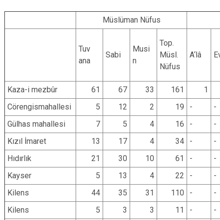
Müslüman Nüfus
Top.
Tuv
Musi
Sabi
Müsl.
A‘lâ
E
ana
n
Nüfus
Kaza-i mezbûr
61
67
33
161
1
Cörengismahallesi
5
12
2
19
-
-
Gülhas mahallesi
7
5
4
16
-
-
Kızıl İmaret
13
17
4
34
-
-
Hıdırlık
21
30
10
61
-
-
Kayser
5
13
4
22
-
-
Kilens
44
35
31
110
-
-
Kilens
5
3
3
11
-
-