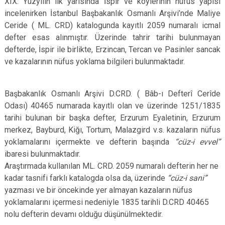
XIX. Yüzyılın ilk yarısında İspir ve köylerinin nüfus yapısı
incelenirken İstanbul Başbakanlık Osmanlı Arşivi’nde Maliye
Ceride ( ML. CRD) katalogunda kayıtlı 2059 numaralı icmal
defter esas alınmıştır. Üzerinde tahrir tarihi bulunmayan
defterde, İspir ile birlikte, Erzincan, Tercan ve Pasinler sancak
ve kazalarının nüfus yoklama bilgileri bulunmaktadır.
Başbakanlık Osmanlı Arşivi D.CRD. ( Bâb-ı Defterî Cerîde
Odası) 40465 numarada kayıtlı olan ve üzerinde 1251/1835
tarihi bulunan bir başka defter, Erzurum Eyaletinin, Erzurum
merkez, Bayburd, Kiğı, Tortum, Malazgird v.s. kazaların nüfus
yoklamalarını içermekte ve defterin başında
“cüz-i evvel”
ibaresi bulunmaktadır.
Araştırmada kullanılan ML. CRD. 2059 numaralı defterin her ne
kadar tasnifi farklı katalogda olsa da, üzerinde
“cüz-i sani”
yazması ve bir öncekinde yer almayan kazaların nüfus
yoklamalarını içermesi nedeniyle 1835 tarihli D.CRD 40465
nolu defterin devamı olduğu düşünülmektedir.