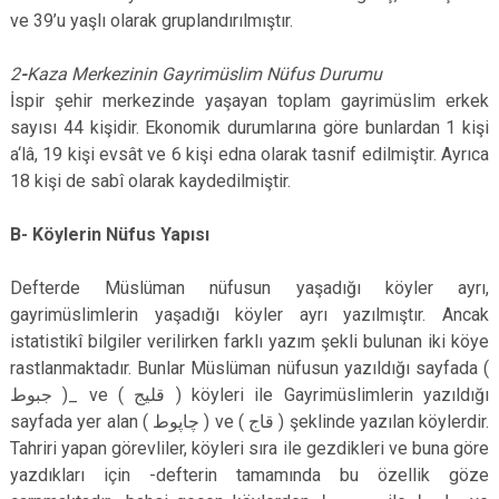
ve 39’u yaşlı olarak gruplandırılmıştır.
2
-
Kaza Merkezinin Gayrimüslim Nüfus Durumu
İspir şehir merkezinde yaşayan toplam gayrimüslim erkek
sayısı 44 kişidir. Ekonomik durumlarına göre bunlardan 1 kişi
a‘lâ, 19 kişi evsât ve 6 kişi edna olarak tasnif edilmiştir. Ayrıca
18 kişi de sabî olarak kaydedilmiştir.
B- Köylerin Nüfus Yapısı
Defterde Müslüman nüfusun yaşadığı köyler ayrı,
gayrimüslimlerin yaşadığı köyler ayrı yazılmıştır. Ancak
istatistikî bilgiler verilirken farklı yazım şekli bulunan iki köye
rastlanmaktadır. Bunlar Müslüman nüfusun yazıldığı sayfada (
جبوط )_ ve ( قليج ) köyleri ile Gayrimüslimlerin yazıldığı
sayfada yer alan ( چاپوط ) ve ( قاج ) şeklinde yazılan köylerdir.
Tahriri yapan görevliler, köyleri sıra ile gezdikleri ve buna göre
yazdıkları için -defterin tamamında bu özellik göze