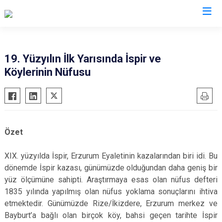
Erzurum
19. Yüzyılın İlk Yarısında İspir ve
Köylerinin Nüfusu
Aşkale
Oltu
Çat
Olur
Hınıs
Pasinler
Horasan
Pazaryolu
Özet
Aziziye
Şenkaya
İspir
Tekman
XIX. yüzyılda İspir, Erzurum Eyaletinin kazalarından biri idi. Bu
dönemde İspir kazası, günümüzde olduğundan daha geniş bir
Karaçoban
Tortum
yüz ölçümüne sahipti. Araştırmaya esas olan nüfus defteri
Karayazı
Uzundere
1835 yılında yapılmış olan nüfus yoklama sonuçlarını ihtiva
Köprüköy
Palandöken
etmektedir. Günümüzde Rize/İkizdere, Erzurum merkez ve
Bayburt’a bağlı olan birçok köy, bahsi geçen tarihte İspir
Narman
Yakutiye