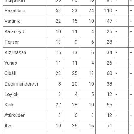
Muşankas
35
40
16
91
-
-
Pazahbun
53
33
24
110
-
-
Vartinik
22
15
10
47
-
-
Karaseydi
10
11
4
25
-
-
Persor
13
9
6
28
-
-
Kızılhasan
15
13
6
34
-
-
Yunus
11
11
4
26
-
-
Cibâli
22
25
13
60
-
-
Degirmanderesi
8
20
10
38
-
-
Leylek
3
4
5
12
-
-
Kırık
27
28
10
65
-
-
Atürküden
3
6
3
12
-
-
Avcı
19
36
16
71
-
-