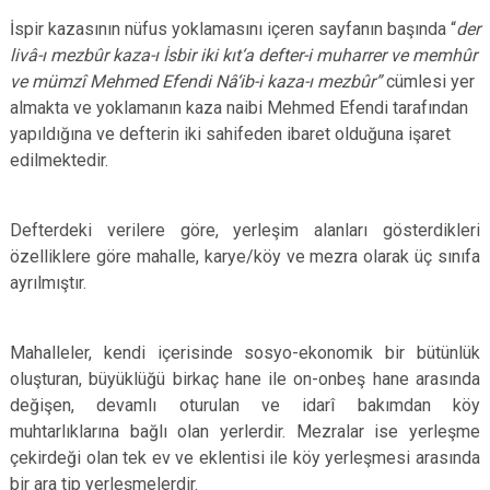
İspir kazasının nüfus yoklamasını içeren sayfanın başında “
der
livâ-ı mezbûr kaza-ı İsbir iki kıt‘a defter-i muharrer ve memhûr
ve mümzî Mehmed Efendi Nâ‘ib-i kaza-ı mezbûr”
cümlesi yer
almakta ve yoklamanın kaza naibi Mehmed Efendi tarafından
yapıldığına ve defterin iki sahifeden ibaret olduğuna işaret
edilmektedir.
Defterdeki verilere göre, yerleşim alanları gösterdikleri
özelliklere göre mahalle, karye/köy ve mezra olarak üç sınıfa
ayrılmıştır.
Mahalleler, kendi içerisinde sosyo-ekonomik bir bütünlük
oluşturan, büyüklüğü birkaç hane ile on-onbeş hane arasında
değişen, devamlı oturulan ve idarî bakımdan köy
muhtarlıklarına bağlı olan yerlerdir. Mezralar ise yerleşme
çekirdeği olan tek ev ve eklentisi ile köy yerleşmesi arasında
bir ara tip yerleşmelerdir.