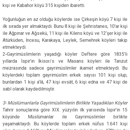
kişi ve Kabahor köyü 315 kişiden ibaretti.
Yoğunluğun en az olduğu köylerde ise Çirkeşin köyü 7 kişi ile
ilk sırada yer almaktaydı. Bunu 8 kişi ile Şehristanes, 10’ar kişi
ile Ağpınar ve Ağsekü, 11 kişi ile Kilens köyü ve 12’şer kişi ile
Atürküden, İncesu, Karakaya, Leylek, Semehrek köyleri takip
etmekteydi.
2
-
Gayrimüslimlerin yaşadığı köyler Deftere göre 1835’li
yıllarda İspir’in İkisor/s ve Masans köyleri ile Tanzut
mezrasında sadece gayrimüslimler ikamet etmekteydi. Bu
köylerdeki toplam gayrimüslim erkek sayısı 101 kişi olup,
bunlardan 1 kişi a‘lâ, 47 kişi evsât, 6 kişi edna ve 47 kişi de
sabî olarak kaydedilmiştir.
3- Müslümanlarla Gayrimüslimlerin Birlikte Yaşadıkları Köyler
Tahrir sonuçlarına göre XIX. yüzyılın ilk yarısında İspir’in 15
köyünde Müslümanlar ile Gayrimüslimler birlikte
yaşamaktaydı. Bu köylerde toplam erkek nüfus 1.641 kişi