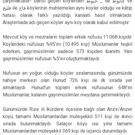
çarpmaktadır- bahsi geçen köylerden جبوط _ ile چاپوط ve
قليج ile قاج köylerinin muhtemelen aynı köyler olduğu ve kâtip
hatası olarak farklı yazıldığı kanaati hasıl olmaktadır.
Araştırmada adı geçen köyler aynı köy olarak kabul edilmiştir.
Mevcut köy ve mezraların toplam erkek nüfusu 11.068 kişidir.
Köylerdeki nüfusun %95’ini (10.495 kişi) Müslümanlar teşkil
ederken, gayrimüslimler sadece 573 kişiden ibaretti. Yani
gayrimüslimler nüfusun %5’ini oluşturmaktaydı.
Nüfusun en yoğun olduğu köyler sıralamasında, günümüzde
nahiye merkezi olan Hunud 726 kişi ile ilk sırada yer
almaktaydı. Hunud’un toplam erkek nüfusunun 648’ini
Müslümanlar, kalanını gayrimüslimler meydana getirmekteydi.
Günümüzde Rize ili İkizdere ilçesine bağlı olan Anzir/Anzer
köyü, tamamı Müslümanlardan müteşekkil 511 kişi ile ikinci
sırada bulunmaktaydı. Salaçor köyü ise yine tamamı
Müslümanlardan müteşekkil 369 kişi ile üçüncü durumdaydı.