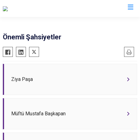
Erzurum
Önemli Şahsiyetler
Aşkale
Oltu
Çat
Olur
Hınıs
Pasinler
Horasan
Pazaryolu
Ziya Paşa
Aziziye
Şenkaya
İspir
Tekman
Karaçoban
Tortum
Müftü Mustafa Başkapan
Karayazı
Uzundere
Köprüköy
Palandöken
Narman
Yakutiye