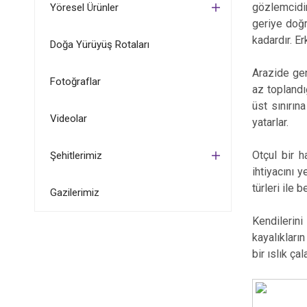
gözlemcidir
Yöresel Ürünler
geriye doğr
kadardır. E
Doğa Yürüyüş Rotaları
Arazide gene
Fotoğraflar
az toplandı
üst sınırın
Videolar
yatarlar.
Otçul bir 
Şehitlerimiz
ihtiyacını y
türleri ile 
Gazilerimiz
Kendilerin
kayalıkları
bir ıslık ça