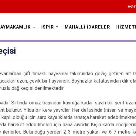
e-De
KAYMAKAMLIK
İSPİR
MAHALLİ İDARELER
HİZMET
Erzurum
eçisi
vanlardan çift tırnaklı hayvanlar takımından geviş getiren alt t
Aşkale
cakları uzun, çevik bir hayvandır. Boynuzlar kafatasından dik ol
uzlu dağ keçisi denilmektedir.
Çat
Hınıs
adır. Sırtında omuz başından kuyruğa kadar siyah bir şerit uza
nt bulunur. Yılda bir kere yavrular. Her defasında (nisan ve mayısta
Horasan
e kaplı olduğu için sarp kayalıklarda rahatça hareket edebilmektedi
Aziziye
zda hareket edebilmeleri için daha sivridir. Kışın karda enerjilerin
İspir
e ilerlerler. Bulunduğu yerden 2-3 metre yukarı ve 6-7 metre kada