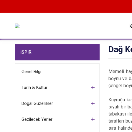
Dağ K
İSPİR
M
emeli hay
Genel Bilgi
boynu ve ba
çengel boyn
Tarih & Kültür
Kuyruğu kıs
Doğal Güzellikler
siyah bir ba
tabakası il
Gezilecek Yerler
tarafları bu
sıra halind