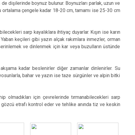
 de dişilerinde boynuz bulunur. Boynuzları parlak, uzun ve
Tortum
uğu ortalama çengele kadar 18-20 cm, tamamı ise 25-30 cm
Uzundere
Palandöken
ilecekleri sarp kayalıklara ihtiyaç duyarlar. Kışın ise karın
Yakutiye
r. Yaban keçileri gibi yazın alçak rakımlara inmezler, orman
a serinlemek ve dinlenmek için kar veya buzulların üstünde
akşama kadar beslenirler diğer zamanlar dinlenirler. Su
e yosunlarla, bahar ve yazın ise taze sürgünler ve alpin bitki
p olmadıkları için çevrelerinde tırmanabilecekleri sarp
e gözcü etrafı kontrol eder ve tehlike anında tiz ve keskin