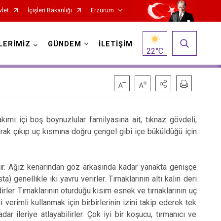
vlet
İçişleri Bakanlığı
Erzurum
LERİMİZ
GÜNDEM
İLETİŞİM
22
°C
akımı içi boş boynuzlular familyasına ait, tıknaz gövdeli,
Oltu
arak çıkıp uç kısmına doğru çengel gibi içe büküldüğü için
Olur
Pasinler
nır. Ağız kenarından göz arkasında kadar yanakta genişçe
) genellikle iki yavru verirler. Tırnaklarının altı kalın deri
Pazaryolu
rler. Tırnaklarının oturduğu kısım esnek ve tırnaklarının uç
Şenkaya
i verimli kullanmak için birbirlerinin izini takip ederek tek
Tekman
r ileriye atlayabilirler. Çok iyi bir koşucu, tırmanıcı ve