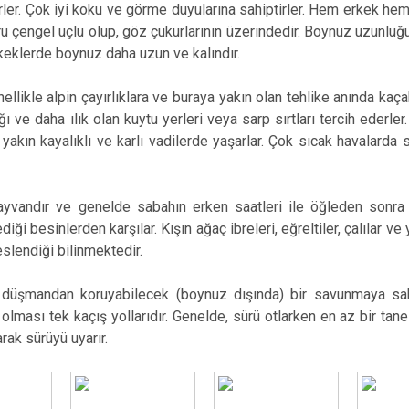
ler. Çok iyi koku ve görme duyularına sahiptirler. Hem erkek hem
Karaçoban
u çengel uçlu olup, göz çukurlarının üzerindedir. Boynuz uzunl
Karayazı
rkeklerde boynuz daha uzun ve kalındır.
Köprüköy
llikle alpin çayırlıklara ve buraya yakın olan tehlike anında kaçab
Narman
ğı ve daha ılık olan kuytu yerleri veya sarp sırtları tercih ederle
a yakın kayalıklı ve karlı vadilerde yaşarlar. Çok sıcak havalard
hayvandır ve genelde sabahın erken saatleri ile öğleden sonra 
ediği besinlerden karşılar. Kışın ağaç ibreleri, eğreltiler, çalılar v
beslendiği bilinmektedir.
i düşmandan koruyabilecek (boynuz dışında) bir savunmaya sahi
n olması tek kaçış yollarıdır. Genelde, sürü otlarken en az bir tan
larak sürüyü uyarır.