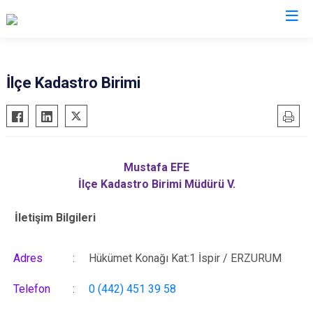
Erzurum
İlçe Kadastro Birimi
Aşkale
Oltu
Çat
Olur
Hınıs
Pasinler
Mustafa EFE
Horasan
Pazaryolu
İlçe Kadastro Birimi Müdürü V.
Aziziye
Şenkaya
İletişim Bilgileri
İspir
Tekman
Karaçoban
Tortum
Adres
:
Hükümet Konağı Kat:1 İspir / ERZURUM
Karayazı
Uzundere
Köprüköy
Palandöken
Telefon
:
0 (442) 451 39 58
Narman
Yakutiye