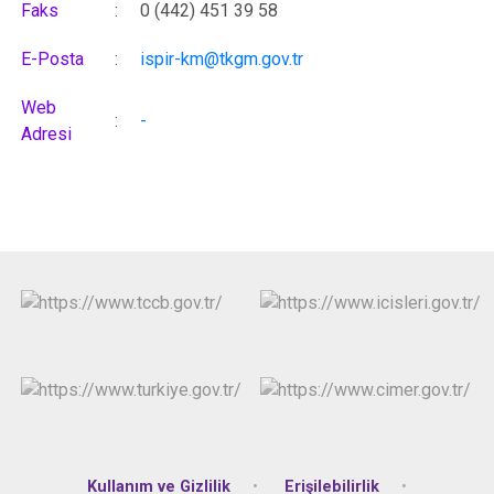
Faks
:
0 (442) 451 39 58
E-Posta
:
ispir-km@tkgm.gov.tr
Web
:
-
Adresi
Kullanım ve Gizlilik
Erişilebilirlik