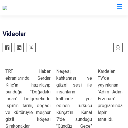
Erzurum
Videolar
Aşkale
Oltu
Çat
Olur
Hınıs
Pasinler
TRT Haber
Neşesi,
Kardelen
Horasan
Pazaryolu
ekranlarında Serdar
kahkahası ve
TV'de
Aziziye
Şenkaya
Kılıç’ın hazırlayıp
güzel sesi ile
yayınlanan
İspir
Tekman
sunduğu "Doğadaki
insanların
"Adım Adım
Karaçoban
Tortum
İnsan" belgeselinde
kalbinde yer
Erzurum"
İspir'in tarihi, doğası
edinen Türkücü
programında
Karayazı
Uzundere
ve kültürüyle meşhur
Kürşat’ın Kanal
İspir
Köprüköy
Palandöken
gizli köşesi
7'de sunduğu
tanıtıldı.
Narman
Yakutiye
Sırakonaklar
"Gündüz Gece"