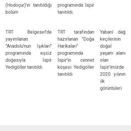
(Hodoçur)'ın tanıtıldığı
programında İspir
bölüm
tanıtıldı.
TRT Belgesel'de
TRT tarafından
Yabanî dağ
yayımlanan
hazırlanan "Doğa
keçilerinin
"Anadolu'nun Işıkları"
Harikaları"
doğal
programında eşsiz
programında
yaşam alanı
doğasıyla İspir
İspir'in cennet
olan
Yedigöller tanıtıldı.
köşesi Yedigöller
İspir'imizde
tanıtıldı
2020 yılının
ilk
görüntüleri