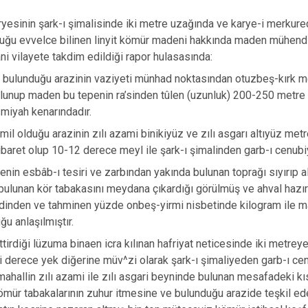
yesinin şark-ı şimalisinde iki metre uzağında ve karye-i merkur
uğu evvelce bilinen linyit kömür madeni hakkında maden mühendi
i vilayete takdim edildiği rapor hulasasında:
bulunduğu arazinin vaziyeti münhad noktasından otuzbeş-kırk met
lunup maden bu tepenin ra’sinden tûlen (uzunluk) 200-250 metre 
ı miyah kenarındadır.
il olduğu arazinin zılı azami binikiyüz ve zılı asgarı altıyüz me
aret olup 10-12 derece meyl ile şark-ı şimalinden garb-ı cenubi
nin esbâb-ı tesiri ve zarbından yakında bulunan toprağı sıyırıp
 bulunan kör tabakasını meydana çıkardığı görülmüş ve ahval hazır
dinden ve tahminen yüzde onbeş-yirmi nisbetinde kilogram ile mah
u anlaşılmıştır.
ittirdiği lüzuma binaen icra kılınan hafriyat neticesinde iki met
ki derece yek diğerine müv^zi olarak şark-ı şimaliyeden garb-ı c
ahallin zılı azami ile zılı asgari beyninde bulunan mesafadeki k
kömür tabakalarının zuhur itmesine ve bulunduğu arazide teşkil e