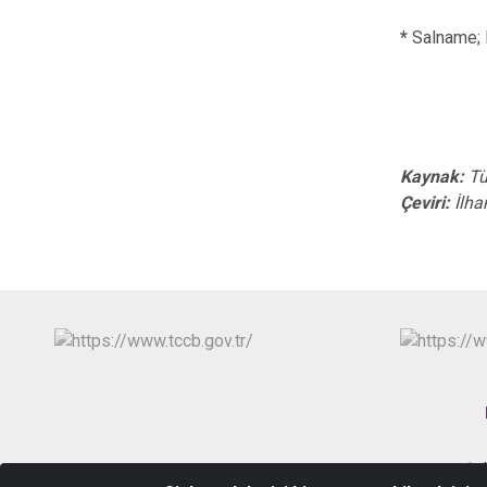
*
Salname; E
Kaynak:
Tü
Çeviri:
İlha
Şe