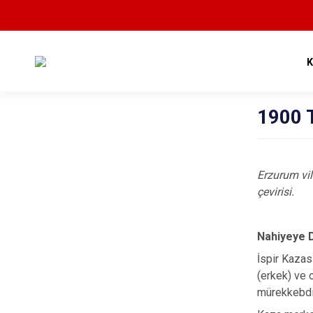
1900 T
Erzurum vil
çevirisi.
Nahiyeye 
İspir Kazas
(erkek) ve 
mürekkebdir