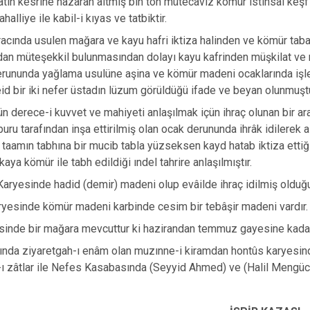
atın kesrine nazaran altmış bin ton mütecaviz kömür istihsal keş
ahalliye ile kabil-i kıyas ve tatbiktir.
acında usulen mağara ve kayu hafri iktiza halinden ve kömür tabak
dan müteşekkil bulunmasından dolayı kayu kafrinden müşkilat ve
erununda yağlama usulüne aşina ve kömür madeni ocaklarında işle
id bir iki nefer üstadın lüzum görüldüğü ifade ve beyan olunmuştu
n derece-i kuvvet ve mahiyeti anlaşılmak içün ihraç olunan bir 
buru tarafından inşa ettirilmiş olan ocak derununda ihrâk idilerek a
aamın tabhına bir mucib tabla yüzseksen kayd hatab iktiza ettiğ
kaya kömür ile tabh edildiği ındel tahrire anlaşılmıştır.
ryesinde hadid (demir) madeni olup evâilde ihraç idilmiş olduğu 
yesinde kömür madeni karbinde cesim bir tebâşir madeni vardır.
sinde bir mağara mevcuttur ki hazirandan temmuz gayesine kadar
ında ziyaretgah-ı enâm olan muzınne-i kiramdan hontûs karyesind
 zâtlar ile Nefes Kasabasında (Seyyid Ahmed) ve (Halil Mengüce