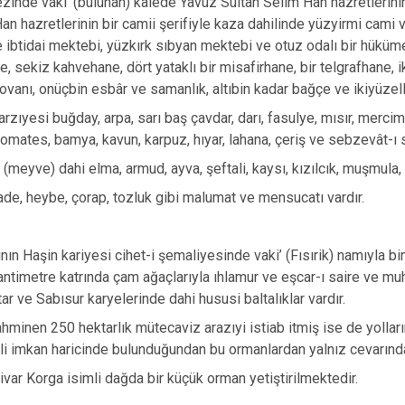
inde vaki’ (bulunan) kalede Yavuz Sultan Selim Han hazretlerinin 
Karaçoban
n hazretlerinin bir camii şerifiyle kaza dahilinde yüzyirmi cami 
 ibtidai mektebi, yüzkırk sıbyan mektebi ve otuz odalı bir hükümet
Karayazı
ne, sekiz kahvehane, dört yataklı bir misafirhane, bir telgrafhane,
Köprüköy
ı kovanı, onüçbin esbâr ve samanlık, altıbin kadar bağçe ve ikiyüze
Narman
arzıyesi buğday, arpa, sarı baş çavdar, darı, fasulye, mısır, mercim
omates, bamya, kavun, karpuz, hıyar, lahana, çeriş ve sebzevât-ı s
meyve) dahi elma, armud, ayva, şeftali, kaysı, kızılcık, muşmula, vi
ade, heybe, çorap, tozluk gibi malumat ve mensucatı vardır.
ının Haşin kariyesi cihet-i şemaliyesinde vaki’ (Fısırik) namıyla
ntimetre katrında çam ağaçlarıyla ıhlamur ve eşcar-ı saire ve mu
ar ve Sabısur karyelerinde dahi hususi baltalıklar vardır.
hminen 250 hektarlık mütecaviz arazıyi istiab itmiş ise de yollar
li imkan haricinde bulunduğundan bu ormanlardan yalnız cevarınd
var Korga isimli dağda bir küçük orman yetiştirilmektedir.