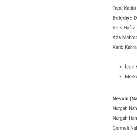
Tapu Katibi
Belediye D
Reis Hafız 
Aza Mehmed
Katib Kahra
İspir
Merke
Nevâhî (Na
Nurgah Nah
Nurgah Ham
Çermeli Nah