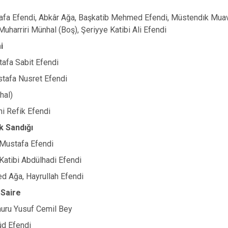
afa Efendi, Abkâr Ağa, Başkatib Mehmed Efendi, Müstendık Muav
uharriri Münhal (Boş), Şeriyye Katibi Ali Efendi
i
afa Sabit Efendi
tafa Nusret Efendi
hal)
i Refik Efendi
k Sandığı
 Mustafa Efendi
atibi Abdülhadi Efendi
 Ağa, Hayrullah Efendi
 Saire
ru Yusuf Cemil Bey
üd Efendi