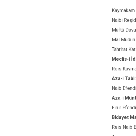
Kaymakam 
Naibi Reşi
Müftü Davu
Mal Müdürü
Tahrirat Ka
Meclis-i İ
Reis Kaym
Aza-i Tabi:
Naib Efendi
Aza-i Münt
Firur Efend
Bidayet M
Reis Naib 