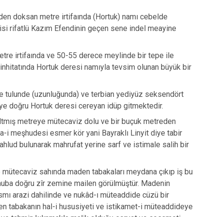
eden doksan metre irtifaında (Hortuk) namı cebelde
si rifatlü Kazım Efendinin geçen sene indel meayine
re irtifaında ve 50-55 derece meylinde bir tepe ile
inhitatında Hortuk deresi namıyla tevsim olunan büyük bir
tre tulunde (uzunluğunda) ve terbian yediyüz seksendört
ye doğru Hortuk deresi cereyan idüp gitmektedir.
 altmış metreye mütecaviz dolu ve bir buçuk metreden
a-i meşhudesi esmer kör yani Bayraklı Linyit diye tabir
lud bulunarak mahrufat yerine sarf ve istimale salih bir
reye mütecaviz sahında maden tabakaları meydana çıkıp iş bu
enuba doğru zîr zemine mailen görülmüştür. Madenin
ısmı arazi dahilinde ve nukâd-ı müteaddide cüzü bir
den tabakanın hal-i hususiyeti ve istikamet-i müteaddideye