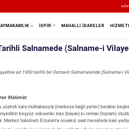
e-De
KAYMAKAMLIK
İSPİR
MAHALLİ İDARELER
HİZMET
Erzurum
arihli Salnamede (Salname-i Vilayet
ayetine ait 1900 tarihli bir Osmanlı Salnamesinde (Salname-i Vil
Aşkale
Çat
Hınıs
Dair Malûmât
Horasan
ı, yüzkırk kara mülhakasıyla (merkeze bağlı yerler) beraber beşb
onyedibin beşyüz sekseniki inâs (bayan) ki ceman (toplam) otuzb
Aziziye
. Merkez hükümeti Erzurum’a onsekiz saat mesafede kain yediyüz
İspir