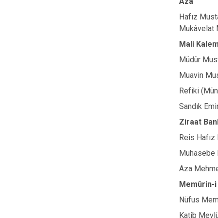
Aza
Hafız Must
Mukâvelat M
Mali Kalem
Müdür Must
Muavin Mus
Refiki (Mün
Sandık Emin
Ziraat Ban
Reis Hafız
Muhasebe K
Aza Mehmed
Memûrin-i
Nüfus Memu
Katib Mevl