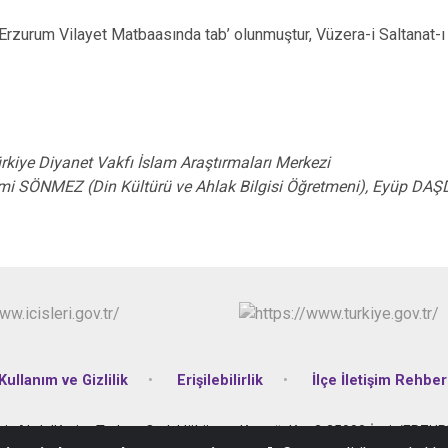
rzurum Vilayet Matbaasında tab’ olunmuştur, Vüzera-i Saltanat-
rkiye Diyanet Vakfı İslam Araştırmaları Merkezi
mi SÖNMEZ (Din Kültürü ve Ahlak Bilgisi Öğretmeni), Eyüp DAŞ
Kullanım ve Gizlilik
Erişilebilirlik
İlçe İletişim Rehber
hit AbdulKerim Turhan Cad. Hükümet Konağı Kat:2 25900 İspir/ERZU