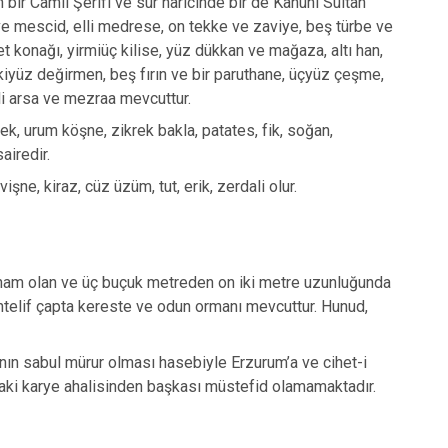
bir Camii Şerifi ve sur haricinde bir de Kanuni Sultan
Tortum
ve mescid, elli medrese, on tekke ve zaviye, beş türbe ve
 konağı, yirmiüç kilise, yüz dükkan ve mağaza, altı han,
Uzundere
 ikiyüz değirmen, beş fırın ve bir paruthane, üçyüz çeşme,
Palandöken
lli arsa ve mezraa mevcuttur.
Yakutiye
ek, urum köşne, zikrek bakla, patates, fik, soğan,
airedir.
şne, kiraz, cüz üzüm, tut, erik, zerdali olur.
 binam olan ve üç buçuk metreden on iki metre uzunluğunda
htelif çapta kereste ve odun ormanı mevcuttur. Hunud,
ının sabul mürur olması hasebiyle Erzurum’a ve cihet-i
aki karye ahalisinden başkası müstefid olamamaktadır.