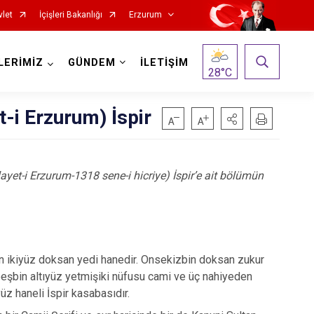
vlet
İçişleri Bakanlığı
Erzurum
LERİMİZ
GÜNDEM
İLETİŞİM
28
°C
-i Erzurum) İspir
ayet-i Erzurum-1318 sene-i hicriye) İspir’e ait bölümün
Oltu
Olur
Pasinler
Pazaryolu
in ikiyüz doksan yedi hanedir. Onsekizbin doksan zukur
eşbin altıyüz yetmişiki nüfusu cami ve üç nahiyeden
Şenkaya
 haneli İspir kasabasıdır.
Tekman