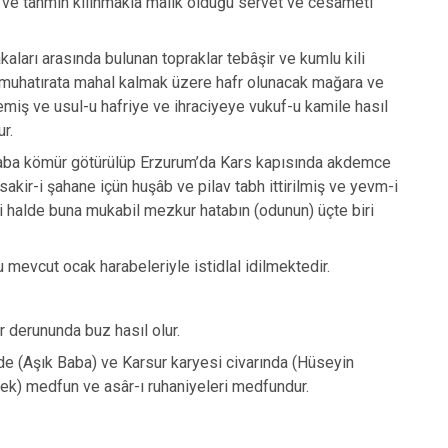
f ve tahmin kılınmakla malik olduğu servet ve cesameti
aları arasında bulunan topraklar tebâşir ve kumlu kili
 muhatırata mahal kalmak üzere hafr olunacak mağara ve
miş ve usul-u hafriye ve ihraciyeye vukuf-u kamile hasıl
r.
araba kömür götürülüp Erzurum’da Kars kapısında akdemce
sakir-i şahane içün huşâb ve pilav tabh ittirilmiş ve yevm-i
i halde buna mukabil mezkur hatabın (odunun) üçte biri
mevcut ocak harabeleriyle istidlal idilmektedir.
 derununda buz hasıl olur.
e (Aşık Baba) ve Karsur karyesi civarında (Hüseyin
k) medfun ve asâr-ı ruhaniyeleri medfundur.