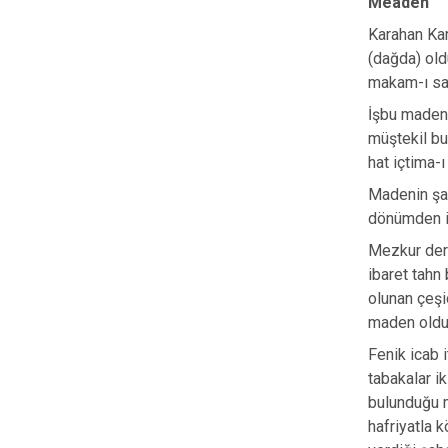
Meâden
Karahan Kar
(dağda) old
makam-ı san
İşbu maden 
müştekil bu
hat içtima-
Madenin şam
dönümden ib
Mezkur dere
ibaret tahn
olunan çeşi
maden olduğ
Fenik icab 
tabakalar i
bulunduğu m
hafriyatla 