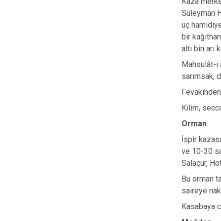
Kaza merkez
Süleyman Ha
üç hamidiye
bir kağıtha
altı bin ar
Mahsulât-ı 
sarımsak, d
Fevakihden (
Kilim, secc
Orman
İspir kazas
ve 10-30 sa
Salaçur, Hot
Bu orman ta
saireye nak
Kasabaya ci