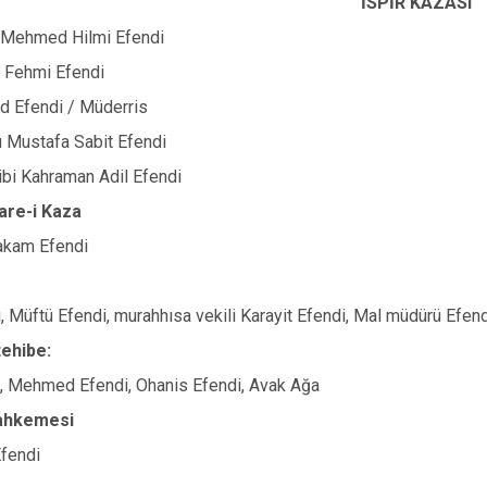
İSPİR KAZASI
Mehmed Hilmi Efendi
d Fehmi Efendi
d Efendi / Müderris
 Mustafa Sabit Efendi
tibi Kahraman Adil Efendi
dare-i Kaza
akam Efendi
, Müftü Efendi, murahhısa vekili Karayit Efendi, Mal müdürü Efendi
ehibe:
i, Mehmed Efendi, Ohanis Efendi, Avak Ağa
ahkemesi
Efendi