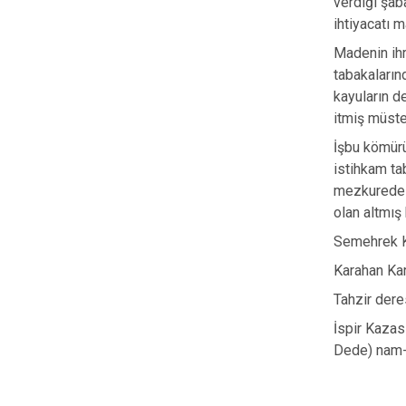
verdiği şab
ihtiyacatı m
Madenin ihr
tabakaların
kayuların d
itmiş müste
İşbu kömürü
istihkam ta
mezkurede t
olan altmış 
Semehrek Ka
Karahan Kar
Tahzir dere
İspir Kazas
Dede) nam-ı