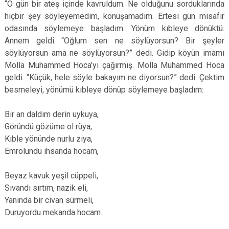
“O gün bir ateş içinde kavruldum. Ne olduğunu sorduklarında
hiçbir şey söyleyemedim, konuşamadım. Ertesi gün misafir
odasında söylemeye başladım. Yönüm kıbleye dönüktü.
Annem geldi “Oğlum sen ne söylüyorsun? Bir şeyler
söylüyorsun ama ne söylüyorsun?” dedi. Gidip köyün imamı
Molla Muhammed Hoca’yı çağırmış. Molla Muhammed Hoca
geldi. “Küçük, hele söyle bakayım ne diyorsun?” dedi. Çektim
besmeleyi, yönümü kıbleye dönüp söylemeye başladım:
Bir an daldım derin uykuya,
Göründü gözüme ol rüya,
Kıble yönünde nurlu ziya,
Emrolundu ihsanda hocam,
Beyaz kavuk yeşil cüppeli,
Sıvandı sırtım, nazik eli,
Yanında bir civan sürmeli,
Duruyordu mekanda hocam.