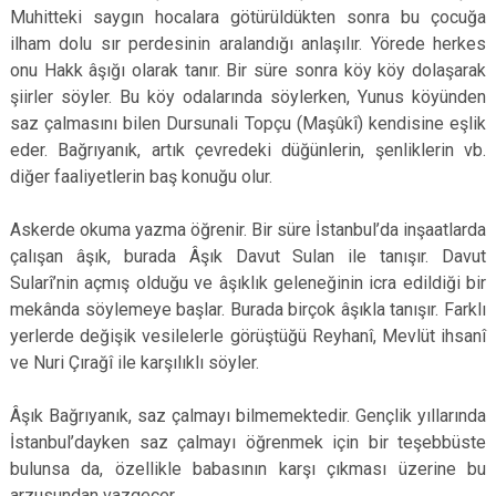
Muhitteki saygın hocalara götürüldükten sonra bu çocuğa
ilham dolu sır perdesinin aralandığı anlaşılır. Yörede herkes
onu Hakk âşığı olarak tanır. Bir süre sonra köy köy dolaşarak
şiirler söyler. Bu köy odalarında söylerken, Yunus köyünden
saz çalmasını bilen Dursunali Topçu (Maşûkî) kendisine eşlik
eder. Bağrıyanık, artık çevredeki düğünlerin, şenliklerin vb.
diğer faaliyetlerin baş konuğu olur.
Askerde okuma yazma öğrenir. Bir süre İstanbul’da inşaatlarda
çalışan âşık, burada Âşık Davut Sulan ile tanışır. Davut
Sularî’nin açmış olduğu ve âşıklık geleneğinin icra edildiği bir
mekânda söylemeye başlar. Burada birçok âşıkla tanışır. Farklı
yerlerde değişik vesilelerle görüştüğü Reyhanî, Mevlüt ihsanî
ve Nuri Çırağî ile karşılıklı söyler.
Âşık Bağrıyanık, saz çalmayı bilmemektedir. Gençlik yıllarında
İstanbul’dayken saz çalmayı öğrenmek için bir teşebbüste
bulunsa da, özellikle babasının karşı çıkması üzerine bu
arzusundan vazgeçer.