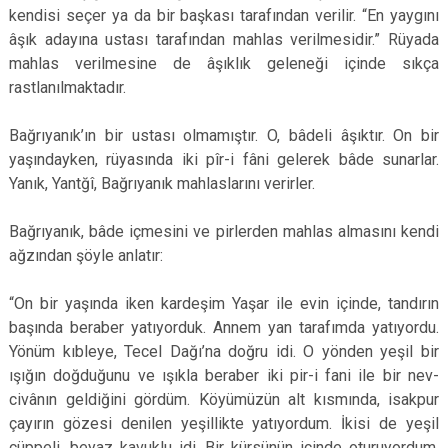
kendisi seçer ya da bir başkası tarafından verilir. “En yaygını
âşık adayına ustası tarafından mahlas verilmesidir.” Rüyada
mahlas verilmesine de âşıklık geleneği içinde sıkça
rastlanılmaktadır.
Bağrıyanık’ın bir ustası olmamıştır. O, bâdeli âşıktır. On bir
yaşındayken, rüyasında iki pîr-i fâni gelerek bâde sunarlar.
Yanık, Yantğî, Bağrıyanık mahlaslarını verirler.
Bağrıyanık, bâde içmesini ve pirlerden mahlas almasını kendi
ağzından şöyle anlatır:
“On bir yaşında iken kardeşim Yaşar ile evin içinde, tandırın
başında beraber yatıyorduk. Annem yan tarafımda yatıyordu.
Yönüm kıbleye, Tecel Dağı’na doğru idi. O yönden yeşil bir
ışığın doğduğunu ve ışıkla beraber iki pir-i fani ile bir nev-
civânın geldiğini gördüm. Köyümüzün alt kısmında, isakpur
çayırın gözesi denilen yeşillikte yatıyordum. İkisi de yeşil
cüppeli, beyaz kavuklu idi. Bir kürsünün içinde oturuyordum.