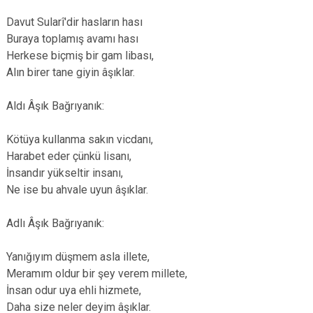
Davut Sularî'dir hasların hası
Buraya toplamış avamı hası
Herkese biçmiş bir gam libası,
Alın birer tane giyin âşıklar.
Aldı Âşık Bağrıyanık:
Kötüya kullanma sakın vicdanı,
Harabet eder çünkü lisanı,
İnsandır yükseltir insanı,
Ne ise bu ahvale uyun âşıklar.
Adlı Âşık Bağrıyanık:
Yanığıyım düşmem asla illete,
Meramım oldur bir şey verem millete,
İnsan odur uya ehli hizmete,
Daha size neler deyim âşıklar.