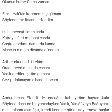
Okudun hutbe Cuma zamanı
Emr-i Hak'tan kesmem hiç gümanı
Söylenen sır lisanda efendim
İzahı mevcut ilmim anda
Katreyi nû et misbahi canda
Coştu sevdası. damarda kanda
Mahcup olmam divanda efendim
Arifler okur harf-i kelâmı
Orada sevdim canda cananı
Yanık dediler işittim gümanı
Gezip dolanayım cihanda hocam.
Abdurahman Efendi de çocuğun kabiliyetine hayran kalır.
Böylece daha on bir yaşındayken Yanık, Yanığî veya Bağrıyanık
mahlaslarını alan âşık, kendi kendine şiirler söylemeye başlar.