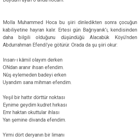
Molla Muhammed Hoca bu şiiri dinledikten sonra çocuğun
kabiliyetine hayran kalır. Ertesi gün Bağrıyanık’ı, kendisinden
daha bilgili olduğunu düşündüğü Alacabük Köyü’nden
Abdurrahman Efendi’ye götürür. Orada da şu şiiri okur:
Insan-ı kâmil olayım derken
ONdan aranır ihsan efendim.
Nûş eylemeden badeyi erken
Uyandım sana mihman efendim.
Yeşil bir hattır dörttür noktası
Eynime geydim kudret hırkası
Emr haktan okuttular ihlası
Yan şemine divanda efendim.
Yirmi dört deryanın bir limanı