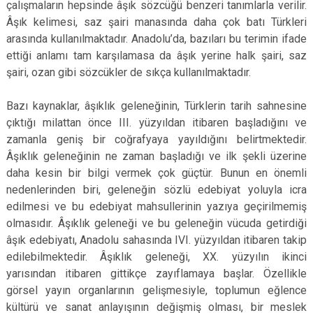
çalışmaların hepsinde âşık sözcüğü benzeri tanımlarla verilir.
Âşık kelimesi, saz şairi manasında daha çok batı Türkleri
arasında kullanılmaktadır. Anadolu’da, bazıları bu terimin ifade
ettiği anlamı tam karşılamasa da âşık yerine halk şairi, saz
şairi, ozan gibi sözcükler de sıkça kullanılmaktadır.
Bazı kaynaklar, âşıklık geleneğinin, Türklerin tarih sahnesine
çıktığı milattan önce III. yüzyıldan itibaren başladığını ve
zamanla geniş bir coğrafyaya yayıldığını belirtmektedir.
Âşıklık geleneğinin ne zaman başladığı ve ilk şekli üzerine
daha kesin bir bilgi vermek çok güçtür. Bunun en önemli
nedenlerinden biri, geleneğin sözlü edebiyat yoluyla icra
edilmesi ve bu edebiyat mahsullerinin yazıya geçirilmemiş
olmasıdır. Âşıklık geleneği ve bu geleneğin vücuda getirdiği
âşık edebiyatı, Anadolu sahasında IVI. yüzyıldan itibaren takip
edilebilmektedir. Âşıklık geleneği, XX. yüzyılın ikinci
yarısından itibaren gittikçe zayıflamaya başlar. Özellikle
görsel yayın organlarının gelişmesiyle, toplumun eğlence
kültürü ve sanat anlayışının değişmiş olması, bir meslek