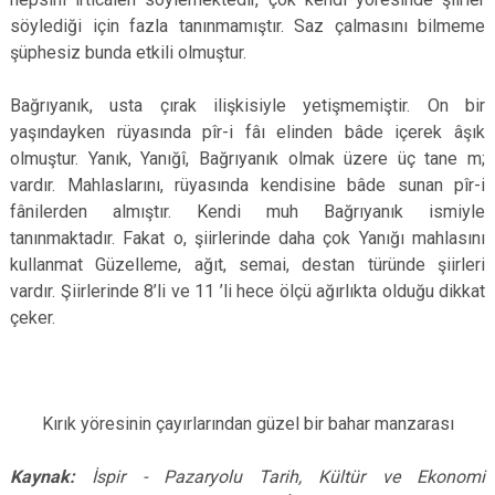
söylediği için fazla tanınmamıştır. Saz çalmasını bilmeme
şüphesiz bunda etkili olmuştur.
Bağrıyanık, usta çırak ilişkisiyle yetişmemiştir. On bir
yaşındayken rüyasında pîr-i fâı elinden bâde içerek âşık
olmuştur. Yanık, Yanığî, Bağrıyanık olmak üzere üç tane m;
vardır. Mahlaslarını, rüyasında kendisine bâde sunan pîr-i
fânilerden almıştır. Kendi muh Bağrıyanık ismiyle
tanınmaktadır. Fakat o, şiirlerinde daha çok Yanığı mahlasını
kullanmat Güzelleme, ağıt, semai, destan türünde şiirleri
vardır. Şiirlerinde 8’li ve 11 ’li hece ölçü ağırlıkta olduğu dikkat
çeker.
Kırık yöresinin çayırlarından güzel bir bahar manzarası
Kaynak:
İspir - Pazaryolu Tarih, Kültür ve Ekonomi