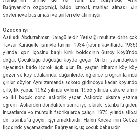
Bağrıyanık’ın özgeçmişi, bâde içmesi, mahlas alması, şiir
söylemeye başlaması ve şiirleri ele alınmıştır.
Özgeçmişi
Asıl adı Abdurrahman Karagülle'dir. Yetiştiği muhitte daha çok
Tayyar Karagülle ismiyle tanınır. 1934 (resmi kayıtlarda 1936)
yılında İspir ilçesine bağlı Kırık beldesinin Güney Köyü’nde
doğar. Çocukluğu doğduğu köyde geçer. On bir yaşındayken
rüyasında bâde içerek âşık olur. Bu yaştan itibaren köy köy
gezer ve köy odalarında, düğünlerde, eğlence programlarında
şiirler söyler. Aynı zamanda askere gidinceye kadar köyünde
çiftçilik yapar. 1952 yılında evlenir. 1956 yılında askere alınır
ve iki buçuk sene askerlik yapar. Askerde okuma yazma
öğrenir. Askerden döndükten sonra işçi olarak İstanbul'a gider,
inşaatlarda ve muhtelif fabrikalarda çalışır. 1975 yılında ailesi
de İstanbul’a göçer, işçi emeklisidir. Halen Kocaeli’nin Gebze
ilçesinde yaşamaktadır. Bağrıyanık, üç çocuk babasıdır.