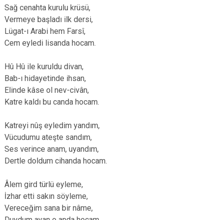
Sağ cenahta kurulu krüsü,
Vermeye başladı ilk dersi,
Lügat-ı Arabi hem Farsî,
Cem eyledi lisanda hocam.
Hû Hû ile kuruldu divan,
Bab-ı hidayetinde ihsan,
Elinde kâse ol nev-civân,
Katre kaldı bu canda hocam.
Katreyi nûş eyledim yandım,
Vücudumu ateşte sandım,
Ses verince anam, uyandım,
Dertle doldum cihanda hocam.
Âlem gird türlü eyleme,
İzhar etti sakın söyleme,
Vereceğim sana bir nâme,
Duydum ayan o anda hocam.