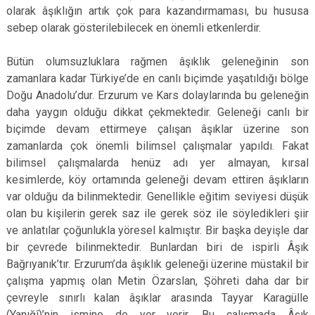
olarak âşıklığın artık çok para kazandırmaması, bu hususa
sebep olarak gösterilebilecek en önemli etkenlerdir.
Bütün olumsuzluklara rağmen âşıklık geleneğinin son
zamanlara kadar Türkiye’de en canlı biçimde yaşatıldığı bölge
Doğu Anadolu’dur. Erzurum ve Kars dolaylarında bu geleneğin
daha yaygın olduğu dikkat çekmektedir. Geleneği canlı bir
biçimde devam ettirmeye çalışan âşıklar üzerine son
zamanlarda çok önemli bilimsel çalışmalar yapıldı. Fakat
bilimsel çalışmalarda henüz adı yer almayan, kırsal
kesimlerde, köy ortamında geleneği devam ettiren âşıkların
var olduğu da bilinmektedir. Genellikle eğitim seviyesi düşük
olan bu kişilerin gerek saz ile gerek söz ile söyledikleri şiir
ve anlatılar çoğunlukla yöresel kalmıştır. Bir başka deyişle dar
bir çevrede bilinmektedir. Bunlardan biri de ispirli Âşık
Bağrıyanık’tır. Erzurum’da âşıklık geleneği üzerine müstakil bir
çalışma yapmış olan Metin Özarslan, Şöhreti daha dar bir
çevreyle sınırlı kalan âşıklar arasında Tayyar Karagülle
(Yanığî)’nin ismine de yer verir. Bu çalışmada Âşık