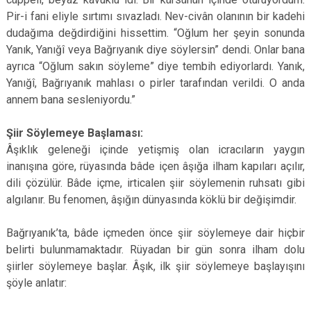
Pir-i fani eliyle sırtımı sıvazladı. Nev-civân olanının bir kadehi
dudağıma değdirdiğini hissettim. “Oğlum her şeyin sonunda
Yanık, Yanığî veya Bağrıyanık diye söylersin” dendi. Onlar bana
ayrıca “Oğlum sakın söyleme” diye tembih ediyorlardı. Yanık,
Yanığî, Bağrıyanık mahlası o pirler tarafından verildi. O anda
annem bana sesleniyordu.”
Şiir Söylemeye Başlaması:
Âşıklık geleneği içinde yetişmiş olan icracıların yaygın
inanışına göre, rüyasında bâde içen âşığa ilham kapıları açılır,
dili çözülür. Bâde içme, irticalen şiir söylemenin ruhsatı gibi
algılanır. Bu fenomen, âşığın dünyasında köklü bir değişimdir.
Bağrıyanık’ta, bâde içmeden önce şiir söylemeye dair hiçbir
belirti bulunmamaktadır. Rüyadan bir gün sonra ilham dolu
şiirler söylemeye başlar. Âşık, ilk şiir söylemeye başlayışını
şöyle anlatır: