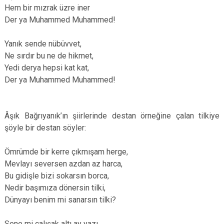
Hem bir mızrak üzre iner
Der ya Muhammed Muhammed!
Yanık sende nübüvvet,
Ne sırdır bu ne de hikmet,
Yedi derya hepsi kat kat,
Der ya Muhammed Muhammed!
Âşık Bağrıyanık’ın şiirlerinde destan örneğine çalan tilkiye
şöyle bir destan söyler:
Ömrümde bir kerre çıkmışam herge,
Mevlayı seversen azdan az harca,
Bu gidişle bizi sokarsın borca,
Nedir başımıza dönersin tilki,
Dünyayı benim mi sanarsın tilki?
Sene mi çalışak altı ay yazı,