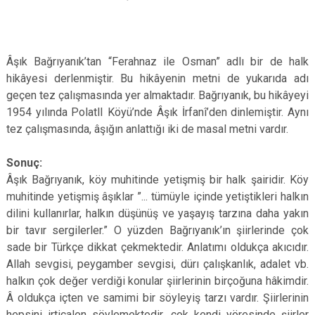
Âşık Bağrıyanık’tan “Ferahnaz ile Osman” adlı bir de halk
hikâyesi derlenmiştir. Bu hikâyenin metni de yukarıda adı
geçen tez çalışmasında yer almaktadır. Bağrıyanık, bu hikâyeyi
1954 yılında PolatlI Köyü’nde Âşık İrfanî’den dinlemiştir. Aynı
tez çalışmasında, âşığın anlattığı iki de masal metni vardır.
Sonuç:
Âşık Bağrıyanık, köy muhitinde yetişmiş bir halk şairidir. Köy
muhitinde yetişmiş âşıklar ”... tümüyle içinde yetiştikleri halkın
dilini kullanırlar, halkın düşünüş ve yaşayış tarzına daha yakın
bir tavır sergilerler.” O yüzden Bağrıyanık’ın şiirlerinde çok
sade bir Türkçe dikkat çekmektedir. Anlatımı oldukça akıcıdır.
Allah sevgisi, peygamber sevgisi, dürı çalışkanlık, adalet vb.
halkın çok değer verdiği konular şiirlerinin birçoğuna hâkimdir.
Â oldukça içten ve samimi bir söyleyiş tarzı vardır. Şiirlerinin
hepsini irticalen söylemektedir, çok kendi yöresinde şiirler