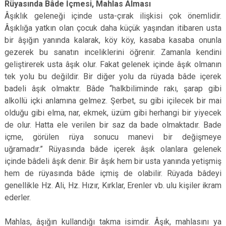
Rüyasında Bâde İçmesi, Mahlas Alması
Âşıklık geleneği içinde usta-çırak ilişkisi çok önemlidir.
Âşıklığa yatkın olan çocuk daha küçük yaşından itibaren usta
bir âşığın yanında kalarak, köy köy, kasaba kasaba onunla
gezerek bu sanatın inceliklerini öğrenir. Zamanla kendini
geliştirerek usta âşık olur. Fakat gelenek içinde âşık olmanın
tek yolu bu değildir. Bir diğer yolu da rüyada bâde içerek
badeli âşık olmaktır. Bâde “halkbiliminde rakı, şarap gibi
alkollü içki anlamına gelmez. Şerbet, su gibi içilecek bir mai
olduğu gibi elma, nar, ekmek, üzüm gibi herhangi bir yiyecek
de olur. Hatta ele verilen bir saz da bade olmaktadır. Bade
içme, görülen rüya sonucu manevi bir değişmeye
uğramadır.” Rüyasında bâde içerek âşık olanlara gelenek
içinde bâdeli âşık denir. Bir âşık hem bir usta yanında yetişmiş
hem de rüyasında bâde içmiş de olabilir. Rüyada bâdeyi
genellikle Hz. Ali, Hz. Hızır, Kırklar, Erenler vb. ulu kişiler ikram
ederler.
Mahlas, âşığın kullandığı takma isimdir. Âşık, mahlasını ya