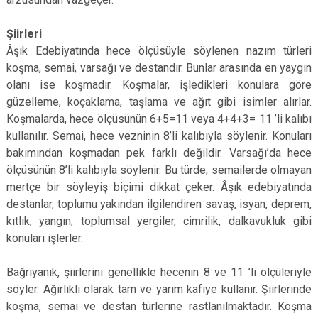
Şiirleri
Âşık Edebiyatında hece ölçüsüyle söylenen nazım türleri
koşma, semai, varsağı ve destandır. Bunlar arasında en yaygın
olanı ise koşmadır. Koşmalar, işledikleri konulara göre
güzelleme, koçaklama, taşlama ve ağıt gibi isimler alırlar.
Koşmalarda, hece ölçüsünün 6+5=11 veya 4+4+3= 11 ’li kalıbı
kullanılır. Semai, hece vezninin 8’li kalıbıyla söylenir. Konuları
bakımından koşmadan pek farklı değildir. Varsağı’da hece
ölçüsünün 8’li kalıbıyla söylenir. Bu türde, semailerde olmayan
mertçe bir söyleyiş biçimi dikkat çeker. Âşık edebiyatında
destanlar, toplumu yakından ilgilendiren savaş, isyan, deprem,
kıtlık, yangın; toplumsal yergiler, cimrilik, dalkavukluk gibi
konuları işlerler.
Bağrıyanık, şiirlerini genellikle hecenin 8 ve 11 ’li ölçüleriyle
söyler. Ağırlıklı olarak tam ve yarım kafiye kullanır. Şiirlerinde
koşma, semai ve destan türlerine rastlanılmaktadır. Koşma