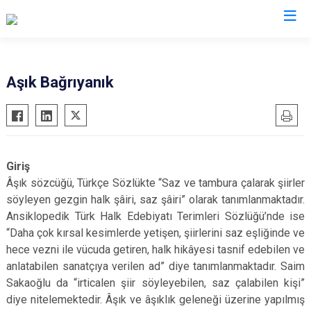
Erzurum
Aşık Bağrıyanık
Aşkale
Oltu
Çat
Olur
Hınıs
Pasinler
Giriş
Horasan
Pazaryolu
Âşık sözcüğü, Türkçe Sözlükte “Saz ve tambura çalarak şiirler
Aziziye
Şenkaya
söyleyen gezgin halk şâiri, saz şâiri” olarak tanımlanmaktadır.
Ansiklopedik Türk Halk Edebiyatı Terimleri Sözlüğü’nde ise
İspir
Tekman
“Daha çok kırsal kesimlerde yetişen, şiirlerini saz eşliğinde ve
Karaçoban
Tortum
hece vezni ile vücuda getiren, halk hikâyesi tasnif edebilen ve
Karayazı
Uzundere
anlatabilen sanatçıya verilen ad” diye tanımlanmaktadır. Saim
Köprüköy
Palandöken
Sakaoğlu da “irticalen şiir söyleyebilen, saz çalabilen kişi”
diye nitelemektedir. Âşık ve âşıklık geleneği üzerine yapılmış
Narman
Yakutiye