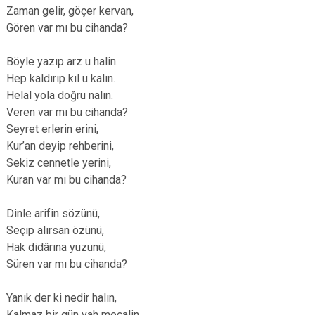
Zaman gelir, göçer kervan,
Gören var mı bu cihanda?
Böyle yazıp arz u halin.
Hep kaldırıp kıl u kalın.
Helal yola doğru nalın.
Veren var mı bu cihanda?
Seyret erlerin erini,
Kur’an deyip rehberini,
Sekiz cennetle yerini,
Kuran var mı bu cihanda?
Dinle arifin sözünü,
Seçip alırsan özünü,
Hak didârına yüzünü,
Süren var mı bu cihanda?
Yanık der ki nedir halın,
Kalmaz bir gün vah mecalin,