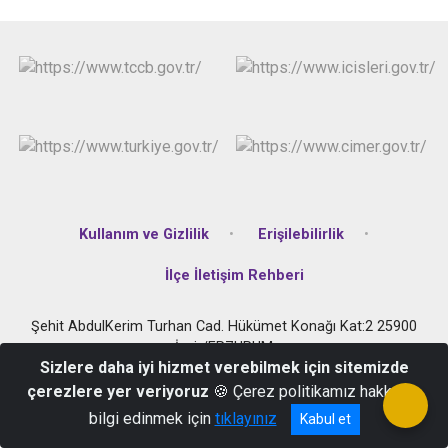
Kullanım ve Gizlilik
Erişilebilirlik
İlçe İletişim Rehberi
Şehit AbdulKerim Turhan Cad. Hükümet Konağı Kat:2 25900
İspir/ERZURUM
Sizlere daha iyi hizmet verebilmek için sitemizde
0442 451 4321 - 0442 451 3003
çerezlere yer veriyoruz
🍪 Çerez politikamız hakkında
bilgi edinmek için
tıklayınız
Kabul et