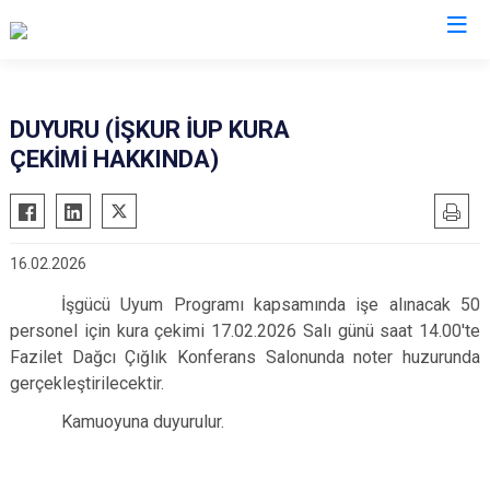
Erzurum
DUYURU (İŞKUR İUP KURA
ÇEKİMİ HAKKINDA)
Aşkale
Oltu
Çat
Olur
Hınıs
Pasinler
16.02.2026
Horasan
Pazaryolu
İşgücü Uyum Programı kapsamında işe alınacak 50
Aziziye
Şenkaya
personel için kura çekimi 17.02.2026 Salı günü saat 14.00'te
İspir
Tekman
Fazilet Dağcı Çığlık Konferans Salonunda noter huzurunda
Karaçoban
Tortum
gerçekleştirilecektir.
Karayazı
Uzundere
Kamuoyuna duyurulur.
Köprüköy
Palandöken
Narman
Yakutiye