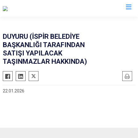
Erzurum
DUYURU (İSPİR BELEDİYE
BAŞKANLIĞI TARAFINDAN
Aşkale
Oltu
SATIŞI YAPILACAK
Çat
Olur
TAŞINMAZLAR HAKKINDA)
Hınıs
Pasinler
Horasan
Pazaryolu
Aziziye
Şenkaya
22.01.2026
İspir
Tekman
Karaçoban
Tortum
Karayazı
Uzundere
Köprüköy
Palandöken
Narman
Yakutiye