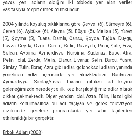
yavaş yeni adların aldığını iki tabloda yer alan veriler
vasıtasıyla tespit etmek mümkündür.
2004 yılında koyuluş sıklıklarına göre Şevval (6), Sümeyra (6),
Ceren (6), Aybüke (6), Aleyna (5), Büşra (5), Melisa (5), Yaren
(5), Şeyma (5), Tuana, Damla, Cansu, Şeyda, Tuğba, Duygu,
Ravza, Ceyda, Özge, Gizem, Selin, Rüveyda, Pınar, Şule, Erva,
Selcan, Aysima, Aymerdiyye, Nursima, Sudenaz, Buse, Afra,
Pelin, İclal, Zerda, Melis, Elanur, Livanur, Selin, Burcu, Yüsra,
Simlay, Tülin, Ebrar, Azra gibi adlar, geleneksel adların yanında
yönelinen adlar içerisinde yer almaktadırlar. Bunlardan
Aymerdiyye, Simlay,Yüsra, Livanur gibileri, ad koyma
geleneğimizde neredeyse ilk kez karşılaştığımız adlar olarak
dikkat çekmektedir. Diğer yandan İclal, Azra, Tülin, Hazal gibi
adların konulmasında bu adı taşıyan ve gerek televizyon
dizilerinde gerekse programlarda yer alan kişilerden
etkilenildiği bir gerçektir.
Erkek Adları (2003)