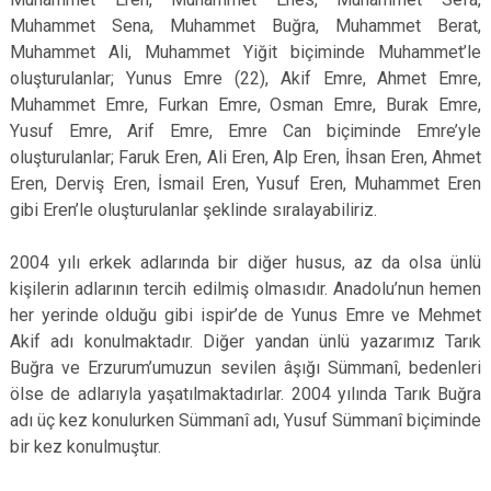
Muhammet Sena, Muhammet Buğra, Muhammet Berat,
Muhammet Ali, Muhammet Yiğit biçiminde Muhammet’le
oluşturulanlar; Yunus Emre (22), Akif Emre, Ahmet Emre,
Muhammet Emre, Furkan Emre, Osman Emre, Burak Emre,
Yusuf Emre, Arif Emre, Emre Can biçiminde Emre’yle
oluşturulanlar; Faruk Eren, Ali Eren, Alp Eren, İhsan Eren, Ahmet
Eren, Derviş Eren, İsmail Eren, Yusuf Eren, Muhammet Eren
gibi Eren’le oluşturulanlar şeklinde sıralayabiliriz.
2004 yılı erkek adlarında bir diğer husus, az da olsa ünlü
kişilerin adlarının tercih edilmiş olmasıdır. Anadolu’nun hemen
her yerinde olduğu gibi ispir’de de Yunus Emre ve Mehmet
Akif adı konulmaktadır. Diğer yandan ünlü yazarımız Tarık
Buğra ve Erzurum’umuzun sevilen âşığı Sümmanî, bedenleri
ölse de adlarıyla yaşatılmaktadırlar. 2004 yılında Tarık Buğra
adı üç kez konulurken Sümmanî adı, Yusuf Sümmanî biçiminde
bir kez konulmuştur.