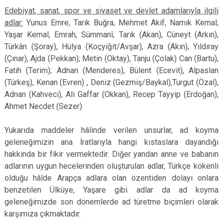
Edebiyat, sanat, spor ve siyaset ve devlet adamlarıyla ilgili
adlar:
Yunus Emre, Tarık Buğra, Mehmet Akif, Namık Kemal,
Yaşar Kemal, Emrah, Sümmanî, Tarık (Akan), Cüneyt (Arkın),
Türkân (Şoray), Hülya (Koçyiğit/Avşar), Azra (Akın), Yıldıray
(Çınar), Ajda (Pekkan); Metin (Oktay), Tanju (Çolak) Can (Bartu),
Fatih (Terim); Adnan (Menderes), Bülent (Ecevit), Alpaslan
(Türkeş), Kenan (Evren) , Deniz (Gezmiş/Baykal),Turgut (Özal),
Adnan (Kahveci), Ali Gaffar (Okkan), Recep Tayyip (Erdoğan),
Ahmet Necdet (Sezer).
Yukarıda maddeler hâlinde verilen unsurlar, ad koyma
geleneğimizin ana İratlarıyla hangi kıstaslara dayandığı
hakkında bir fikir vermektedir. Diğer yandan anne ve babanın
adlarının uygun hecelerinden oluşturulan adlar, Türkçe kökenli
olduğu hâlde Arapça adlara olan özentiden dolayı onlara
benzetilen Ülküye, Yaşare gibi adlar da ad koyma
geleneğimizde son dönemlerde ad türetme biçimleri olarak
karşımıza çıkmaktadır.