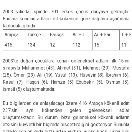
2003 yılında İspir’de 701 erkek çocuk dünyaya gelmiştir.
Bunlara konulan adların dil kökenine göre dağılımı aşağıdaki
tablodaki gibidir:
Arapça
Türkçe
Farsça
Ar. + T.
Ar. + Far.
T. + F
416
134
12
112
15
11
2003’te doğan çocuklara konan geleneksel adların ilk 15’ini
sırasıyla Muhammet (43), Ahmet (31), Mehmet (29), Mustafa
(28), Ömer (23), Ali (19), Yusuf (13), Hüseyin (8), İbrahim (6),
Resul (7), Haşan (6), Hamza (5) Ebubekir (5), Osman (5),
İsmail (5) oluşturmaktadır.
Bu bilgilerden de anlaşılacağı üzere 416 Arapça kökenli adın
237’sini aynı kökenden gelen geleneksel adlar
oluşturmaktadır. Bu durum, bize geleneksel kökenli adların
etkisini kuvvetli bir biçimde hissettirdiğini gösteriyor. Bununla
birlikte son on yılda hızla artan Furkan, Burak, Enes, Talha gibi