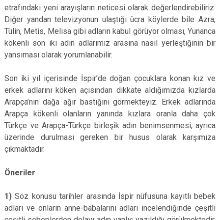
etrafındaki yeni arayışların neticesi olarak değerlendirebiliriz.
Diğer yandan televizyonun ulaştığı ücra köylerde bile Azra,
Tülin, Metis, Melisa gibi adların kabul görüyor olması, Yunanca
kökenli son iki adın adlarımız arasına nasıl yerleştiğinin bir
yansıması olarak yorumlanabilir.
Son iki yıl içerisinde İspir’de doğan çocuklara konan kız ve
erkek adlarını köken açısından dikkate aldığımızda kızlarda
Arapça’nın dağa ağır bastığını görmekteyiz. Erkek adlarında
Arapça kökenli olanların yanında kızlara oranla daha çok
Türkçe ve Arapça-Türkçe birleşik adın benimsenmesi, ayrıca
üzerinde durulması gereken bir husus olarak karşımıza
çıkmaktadır.
Öneriler
1)
Söz konusu tarihler arasında İspir nüfusuna kayıtlı bebek
adları ve onların anne-babalarını adları incelendiğinde çeşitli
çeşitli sebeplerden dolayı adın yanlış yazıldığı görülmektedir.