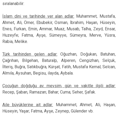
sıralanabilir:
İslam dini ve tarihinde ver alan adlar:
Muhammet, Mustafa,
Ahmet, Ali, Ömer, Ebubekir, Osman, İbrahim, Haşan, Hüseyin,
Enes, Furkan, Emin, Ammar, Muaz, Musab, Talha, Zeyd, Ensar,
Huzeyfe; Fatma, Ayşe, Sümeyye, Sümeyra, Merve, Yüsra,
Rabia, Melike.
Türk tarihinden gelen adlar:
Oğuzhan, Doğukan, Batuhan,
Çağrıhan, Bilgehan, Baturalp, Alperen, Cengizhan, Selçuk,
İlteriş, Buğra, Satıkbuğra, Kürşat, Fatih, Mustafa Kemal; Selcan,
Almıla, Aysuhan, Begisu, ilayda, Aybala.
Çocuğun doğduğu av. mevsim, gün ve vakitle ilgili adlar:
Recep, Şaban, Ramazan; Bahar; Cuma; Seher, Şafak.
Aile büyüklerine ait adlar:
Muhammet, Ahmet, Ali, Haşan,
Hüseyin, Yaşar; Fatma, Ayşe, Zeynep, Gülender vb.