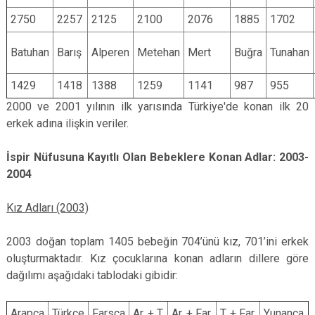
2750
2257
2125
2100
2076
1885
1702
Batuhan
Barış
Alperen
Metehan
Mert
Buğra
Tunahan
1429
1418
1388
1259
1141
987
955
2000 ve 2001 yılının ilk yarısında Türkiye'de konan ilk 20
erkek adına ilişkin veriler.
İ
spir Nüfusuna Kayıtlı Olan Bebeklere Konan Adlar: 2003-
2004
Kız Adları (2003)
2003 doğan toplam 1405 bebeğin 704’ünü kız, 701’ini erkek
oluşturmaktadır. Kız çocuklarına konan adların dillere göre
dağılımı aşağıdaki tablodaki gibidir:
Arapça
Türkçe
Farsça
Ar. + T.
Ar. + Far.
T. + Far.
Yunanca