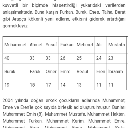
kuvvetli bir biçimde hissettirdiği yukarıdaki verilerden
anlaşılmaktadır. Buna karşın Furkan, Burak, Enes, Talha, Berat
gibi Arapça kökenli yeni adların, etkisini giderek artırdığını
görmekteyiz.
Muhammet
Ahmet
Yusuf
Furkan
Mehmet
Ali
Mustafa
40
33
33
26
25
24
23
Burak
Faruk
Ömer
Emre
Resul
Eren
İbrahim
19
18
17
14
13
11
11
2004 yılında doğan erkek çocukların adlarında Muhammet,
Emre ve Eren’le çok sayıda birleşik ad oluşturulmuştur. Bunları
Muhammet Emin (8), Muhammet Mustafa, Muhammet Haktan,
Muhammet Furkan, Muhammet Kerim, Muhammet Emre,
Muhammet Eren, Muhammet Enes, Muhammet Sefa,