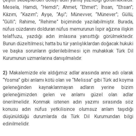
Mesela, Hamdi, “Hemdi”; Ahmet, “Ehmet”; İhsan, “Ehsan”;
Kâzım, “Kazım”; Ayşe, “Aşi”; Münevver, “Münever”; Güllü,
“Gülli”; Rahime, “Rehime” biçiminde yazılabilmiştir. Burada,
nüfus cüzdanını dolduran nüfus memurunun İspir ağzına ilişkin
telaffuzu, yazdığı adın imlasına yansıttığı görülmektedir.
Bunun düzeltilmesi; hatta bu tür yanlışlıklardan doğacak hukuki
ve başka sorunların giderilebilmesi için muhakkak Türk Dil
Kurumunun uzmanlarına danışılmalıdır.
2)
Makalemizde ele aldığımız adlar arasında anne adı olarak
“Yosma” gibi anlamı kötü olan ve “Melissa” gibi Türk ad koyma
geleneğinden kaynaklanmayan adların yerine bizim
geleneğimizden gelen ve anlamı güzel olan adlar
önerilmelidir. Konmak istenen adın yazımı sırasında söz
konusu adın nüfus yetkilisince olumsuz anlam taşıdığı
düşünüldüğü durumlarda da Türk Dil Kurumundan bilgi
edinilmelidir.