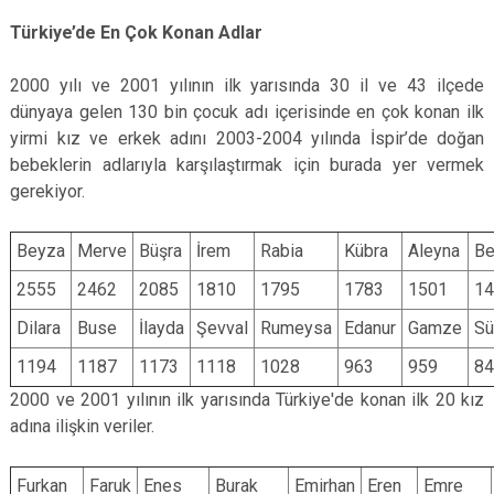
Türkiye’de En Çok Konan Adlar
2000 yılı ve 2001 yılının ilk yarısında 30 il ve 43 ilçede
dünyaya gelen 130 bin çocuk adı içerisinde en çok konan ilk
yirmi kız ve erkek adını 2003-2004 yılında İspir’de doğan
bebeklerin adlarıyla karşılaştırmak için burada yer vermek
gerekiyor.
Beyza
Merve
Büşra
İrem
Rabia
Kübra
Aleyna
Be
2555
2462
2085
1810
1795
1783
1501
14
Dilara
Buse
İlayda
Şevval
Rumeysa
Edanur
Gamze
S
1194
1187
1173
1118
1028
963
959
84
2000 ve 2001 yılının ilk yarısında Türkiye'de konan ilk 20 kız
adına ilişkin veriler.
Furkan
Faruk
Enes
Burak
Emirhan
Eren
Emre