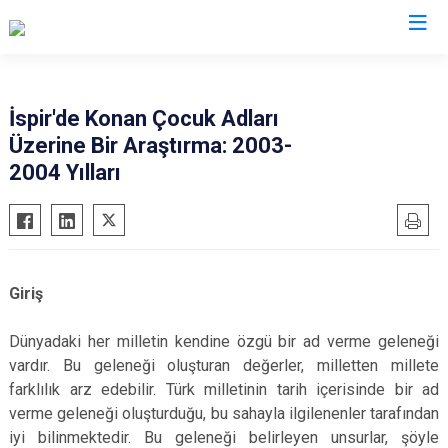
Erzurum
İspir'de Konan Çocuk Adları
Üzerine Bir Araştırma: 2003-
Aşkale
Oltu
2004 Yılları
Çat
Olur
Hınıs
Pasinler
Horasan
Pazaryolu
Aziziye
Şenkaya
Giriş
İspir
Tekman
Dünyadaki her milletin kendine özgü bir ad verme geleneği
Karaçoban
Tortum
vardır. Bu geleneği oluşturan değerler, milletten millete
Karayazı
Uzundere
farklılık arz edebilir. Türk milletinin tarih içerisinde bir ad
Köprüköy
Palandöken
verme geleneği oluşturduğu, bu sahayla ilgilenenler tarafından
Narman
Yakutiye
iyi bilinmektedir. Bu geleneği belirleyen unsurlar, şöyle