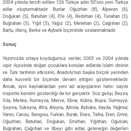
2004 yılında tercih edilen 126 Türkçe adın 50’sini yeni Türkçe
adlar oluşturmaktadır. Bunlar Oğuzhan (8), Alperen (6),
Doğukan (5), Batuhan (4), Efe (4), Bedirhan (4), Tunahan (3),
Buğrahan (3), Yiğit (3), Yağız (2), Metehan (2), Çağrıhan (2),
Bartu, ilteriş, Berke ve Ayberk biçiminde sıralanmaktadır.
Sonuç
Yazımızda ortaya koyduğumuz veriler, 2003 ve 2004 yılında
ispir ilçesinde doğan çocuklara konulan adlarda İslam dininin
ve Türk tarihinin etkisinin, Anadolu’nun başka birçok yerinden
daha kuvvetli bir biçimde devam ettiğini göstermektedir.
Ancak, aynı kaynaklardan yeni ad arayışlarının hatırı sayılır
nispette kendini gösterdiği de bir gerçektir. Söz gelişi, Beyza,
Sıla, Melike, Rumeysa, Merve, Ebrar, Kübra, Büşra, Sümeyye,
Şeyma, Sükeyna, Afra, Aleyna, Almıla, Aybüke, itayda, Yağmur,
Yaren, Cansu, Bengisu; Furkan, Burak, Enes, Talha, Eren, Emre,
Oğuzhan, Batuhan, Doğukan, Emirhan, Yiğithan, Oğulcan,
Buğrahan, Çağrıhan ve İlbeyi gibi adlar, geleneğin değerleri