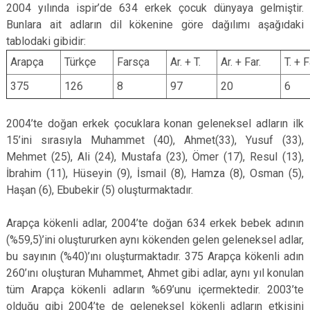
2004 yılında ispir’de 634 erkek çocuk dünyaya gelmiştir.
Bunlara ait adların dil kökenine göre dağılımı aşağıdaki
tablodaki gibidir:
Arapça
Türkçe
Farsça
Ar. + T.
Ar. + Far.
T. + F
375
126
8
97
20
6
2004’te doğan erkek çocuklara konan geleneksel adların ilk
15’ini sırasıyla Muhammet (40), Ahmet(33), Yusuf (33),
Mehmet (25), Ali (24), Mustafa (23), Ömer (17), Resul (13),
İbrahim (11), Hüseyin (9), İsmail (8), Hamza (8), Osman (5),
Haşan (6), Ebubekir (5) oluşturmaktadır.
Arapça kökenli adlar, 2004’te doğan 634 erkek bebek adının
(%59,5)’ini oluştururken aynı kökenden gelen geleneksel adlar,
bu sayının (%40)’ını oluşturmaktadır. 375 Arapça kökenli adın
260’ını oluşturan Muhammet, Ahmet gibi adlar, aynı yıl konulan
tüm Arapça kökenli adların %69’unu içermektedir. 2003’te
olduğu gibi 2004’te de geleneksel kökenli adların etkisini