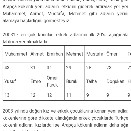
Arapça kökenli yeni adların, etkisini giderek artırarak yer yer
Muhammet, Ahmet, Mustafa, Mehmet gibi adların yerini
alamaya başladığını görmekteyiz.
2003’te en çok konulan erkek adlarının ilk 20'si aşağıdaki
tabloda yer almaktadır:
Muhammet
Ahmet
Emirhan
Mehmet
Mustafa
Ömer
F
43
31
31
29
28
23
2
Ömer
Yusuf
Emre
Burak
Talha
Doğukan
H
Faruk
13
12
12
11
9
9
9
2003 yılında doğan kız ve erkek çocuklarına konan yeni adlar,
kökenlerine göre dikkate alındığında erkek çocuklarda Türkçe
kökenli adların, kızlarda ise Arapça kökenli adların daha ağır