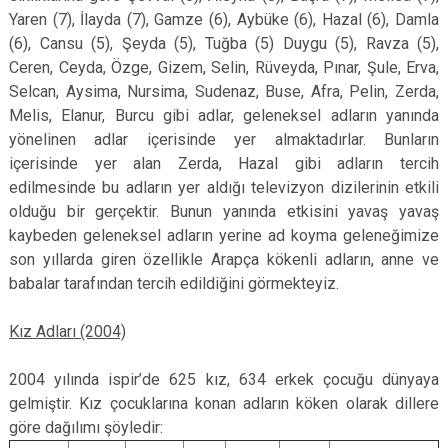
Yaren (7), İlayda (7), Gamze (6), Aybüke (6), Hazal (6), Damla
(6), Cansu (5), Şeyda (5), Tuğba (5) Duygu (5), Ravza (5),
Ceren, Ceyda, Özge, Gizem, Selin, Rüveyda, Pınar, Şule, Erva,
Selcan, Aysima, Nursima, Sudenaz, Buse, Afra, Pelin, Zerda,
Melis, Elanur, Burcu gibi adlar, geleneksel adların yanında
yönelinen adlar içerisinde yer almaktadırlar. Bunların
içerisinde yer alan Zerda, Hazal gibi adların tercih
edilmesinde bu adların yer aldığı televizyon dizilerinin etkili
olduğu bir gerçektir. Bunun yanında etkisini yavaş yavaş
kaybeden geleneksel adların yerine ad koyma geleneğimize
son yıllarda giren özellikle Arapça kökenli adların, anne ve
babalar tarafından tercih edildiğini görmekteyiz.
Kız Adları (2004)
2004 yılında ispir’de 625 kız, 634 erkek çocuğu dünyaya
gelmiştir. Kız çocuklarına konan adların köken olarak dillere
göre dağılımı şöyledir: