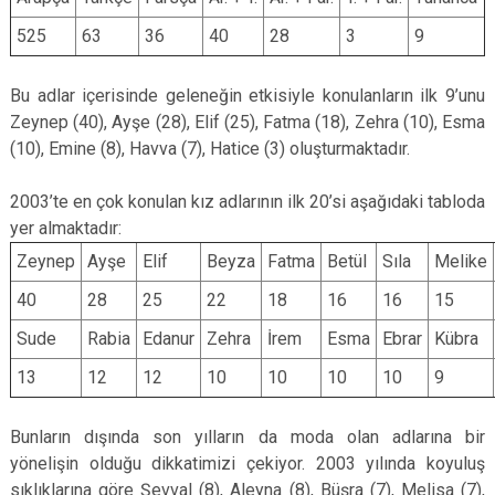
525
63
36
40
28
3
9
Bu adlar içerisinde geleneğin etkisiyle konulanların ilk 9’unu
Zeynep (40), Ayşe (28), Elif (25), Fatma (18), Zehra (10), Esma
(10), Emine (8), Havva (7), Hatice (3) oluşturmaktadır.
2003’te en çok konulan kız adlarının ilk 20’si aşağıdaki tabloda
yer almaktadır:
Zeynep
Ayşe
Elif
Beyza
Fatma
Betül
Sıla
Melike
40
28
25
22
18
16
16
15
Sude
Rabia
Edanur
Zehra
İrem
Esma
Ebrar
Kübra
13
12
12
10
10
10
10
9
Bunların dışında son yılların da moda olan adlarına bir
yönelişin olduğu dikkatimizi çekiyor. 2003 yılında koyuluş
sıklıklarına göre Şevval (8), Aleyna (8), Büşra (7), Melisa (7),