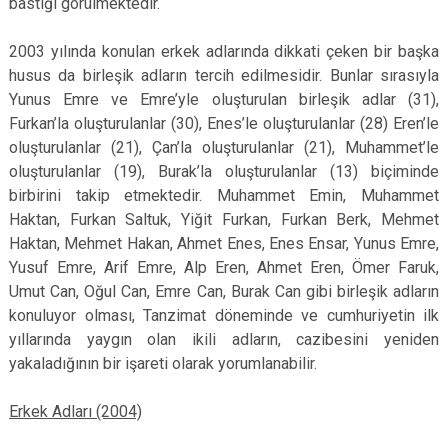
bastığı görülmektedir.
2003 yılında konulan erkek adlarında dikkati çeken bir başka
husus da birleşik adların tercih edilmesidir. Bunlar sırasıyla
Yunus Emre ve Emre’yle oluşturulan birleşik adlar (31),
Furkan’la oluşturulanlar (30), Enes’le oluşturulanlar (28) Eren’le
oluşturulanlar (21), Çan’la oluşturulanlar (21), Muhammet’le
oluşturulanlar (19), Burak’la oluşturulanlar (13) biçiminde
birbirini takip etmektedir. Muhammet Emin, Muhammet
Haktan, Furkan Saltuk, Yiğit Furkan, Furkan Berk, Mehmet
Haktan, Mehmet Hakan, Ahmet Enes, Enes Ensar, Yunus Emre,
Yusuf Emre, Arif Emre, Alp Eren, Ahmet Eren, Ömer Faruk,
Umut Can, Oğul Can, Emre Can, Burak Can gibi birleşik adların
konuluyor olması, Tanzimat döneminde ve cumhuriyetin ilk
yıllarında yaygın olan ikili adların, cazibesini yeniden
yakaladığının bir işareti olarak yorumlanabilir.
Erkek Adları (2004)