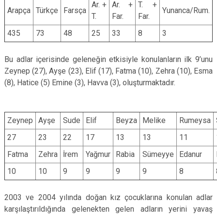
Ar. +
Ar. +
T. +
Arapça
Türkçe
Farsça
Yunanca/Rum.
T.
Far.
Far.
435
73
48
25
33
8
3
Bu adlar içerisinde geleneğin etkisiyle konulanların ilk 9’unu
Zeynep (27), Ayşe (23), Elif (17), Fatma (10), Zehra (10), Esma
(8), Hatice (5) Emine (3), Havva (3), oluşturmaktadır.
Zeynep
Ayşe
Sude
Elif
Beyza
Melike
Rumeysa
27
23
22
17
13
13
11
Fatma
Zehra
İrem
Yağmur
Rabia
Sümeyye
Edanur
10
10
9
9
9
9
8
2003 ve 2004 yılında doğan kız çocuklarına konulan adlar
karşılaştırıldığında gelenekten gelen adların yerini yavaş